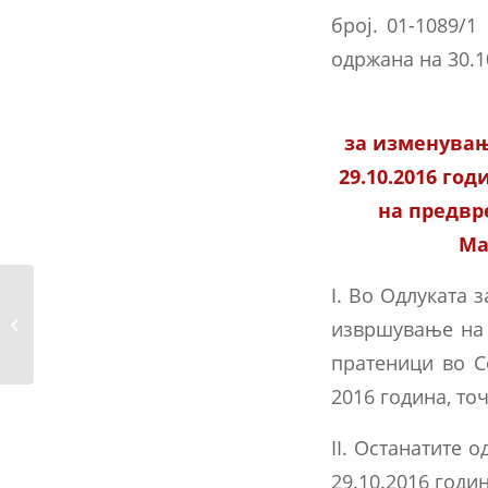
број. 01-1089/1
одржана на 30.1
за изменувањ
29.10.2016 го
на предвр
Ма
I. Во Одлуката 
Ивестување за барањата за
извршување на 
изземање од должноста...
пратеници во С
2016 година, точ
II. Останатите 
29.10.2016 годин