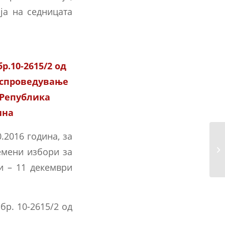
ија на седницата
.10-2615/2 од
а спроведување
 Република
ина
.2016 година, за
Из
емени избори за
пр
и – 11 декември
бр. 10-2615/2 од