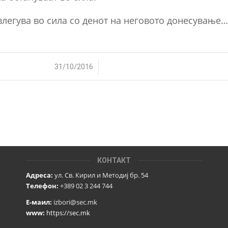
а влегува во сила со денот на неговото донесување
/
31/10/2016
КОНТАКТ
Адреса:
ул. Св. Кирил и Методиј бр. 54
Телефон:
+389 02 3 244 744
Е-маил:
izbori@sec.mk
www:
https://sec.mk