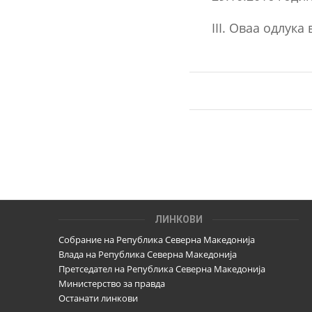
III. Оваа одлук
ЛИНКОВИ
Собрание на Република Северна Македонија
Влада на Република Северна Македонија
Претседател на Република Северна Македонија
Министерство за правда
Останати линкови