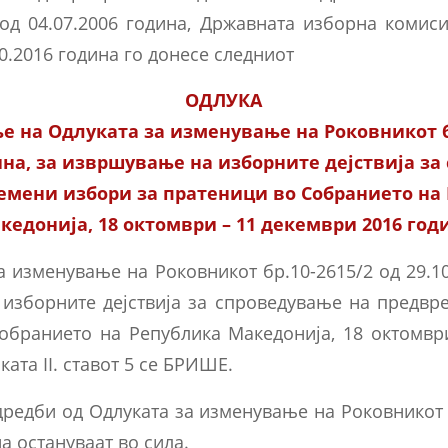
 од 04.07.2006 година, Државната изборна комис
0.2016 година го донесе следниот
ОДЛУКА
е на Одлуката за изменување на Роковникот бр
дина, за извршување на изборните дејствија з
емени избори за пратеници во Собранието на
кедонија, 18 октомври – 11 декември 2016 год
за изменување на Роковникот бр.10-2615/2 од 29.10
изборните дејствија за спроведување на предвр
обранието на Република Македонија, 18 октомвр
ката II. ставот 5 се БРИШЕ.
одредби од Одлуката за изменување на Роковникот 
а остануваат во сила.