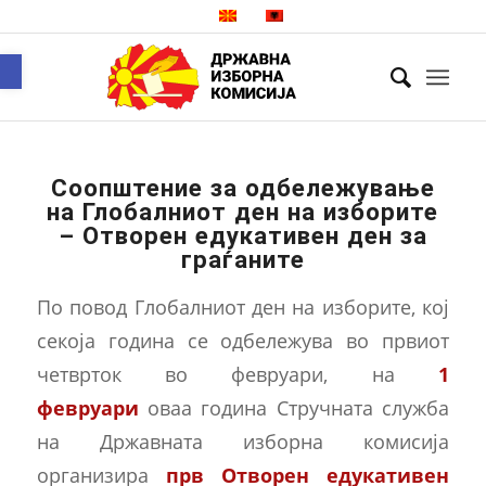
Open toolbar
Соопштение за одбележување
на Глобалниот ден на изборите
– Отворен едукативен ден за
граѓаните
По повод Глобалниот ден на изборите, кој
секоја година се одбележува во првиот
четврток во февруари, на
1
февруари
оваа година Стручната служба
на Државната изборна комисија
организира
прв Отворен едукативен