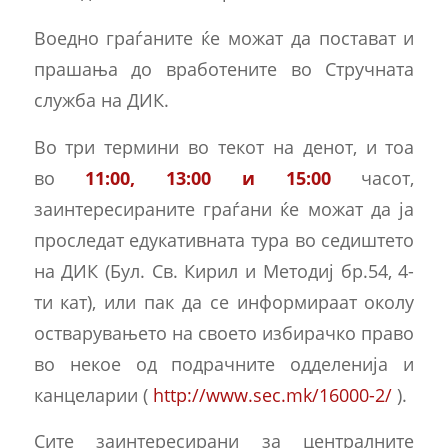
Воедно граѓаните ќе можат да постават и
прашања до вработените во Стручната
служба на ДИК.
Во три термини во текот на денот, и тоа
во
11:00, 13:00 и 15:00
часот,
заинтересираните граѓани ќе можат да ја
проследат едукативната тура во седиштето
на ДИК (Бул. Св. Кирил и Методиј бр.54, 4-
ти кат), или пак да се информираат околу
остварувањето на своето избирачко право
во некое од подрачните одделенија и
канцеларии (
http://www.sec.mk/16000-2/
).
Сите заинтересирани за централните