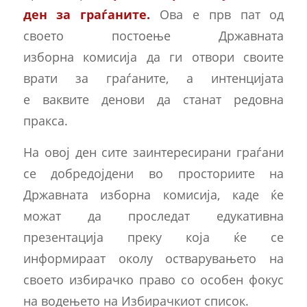
ден за граѓаните.
Ова е прв пат од
своето постоење Државната
изборна комисија да ги отвори своите
врати за граѓаните, а интенцијата
е ваквите денови да станат редовна
пракса.
На овој ден сите заинтересирани граѓани
се добредојдени во просториите на
Државната изборна комисија, каде ќе
можат да проследат едукативна
презентација преку која ќе се
информираат околу остварувањето на
своето избирачко право со особен фокус
на водењето на Избирачкиот список.