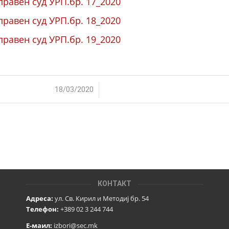
правен суд УРП.бр. 17_2020
правен суд УРП.бр. 18_2020
правен суд УРП.бр. 19_2020
/
18/03/2020
КОНТАКТ
Адреса:
ул. Св. Кирил и Методиј бр. 54
Телефон:
+389 02 3 244 744
Е-маил:
izbori@sec.mk