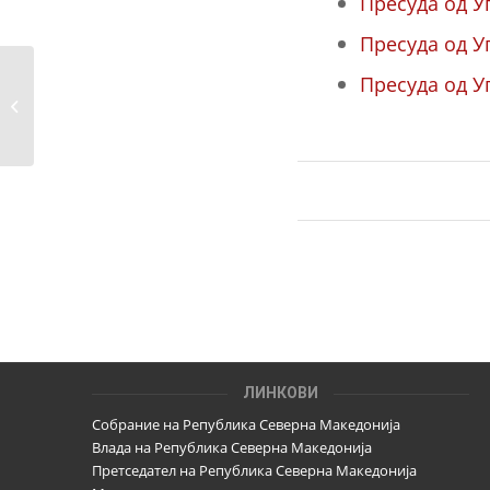
Пресуда од У
Пресуда од У
Пресуда од У
Описи на избирачки места –
Избори 2020
ЛИНКОВИ
Собрание на Република Северна Македонија
Влада на Република Северна Македонија
Претседател на Република Северна Македонија