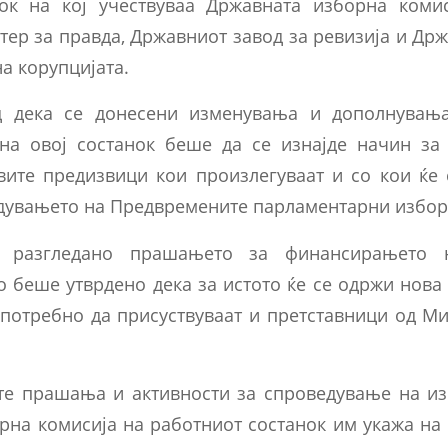
ок на кој учествуваa Државната изборна комис
тер за правда, Државниот завод за ревизија и Др
а корупцијата.
д дека се донесени изменувања и дополнувањ
 на овој состанок беше да се изнајде начин за
вите предизвици кои произлегуваат и со кои ќе 
едувањето на Предвремените парламентарни избор
 разгледано прашањето за финансирањето н
 беше утврдено дека за истото ќе се одржи нова
 потребно да присуствуваат и претставници од М
те прашања и активности за спроведување на из
рна комисија на работниот состанок им укажа на 