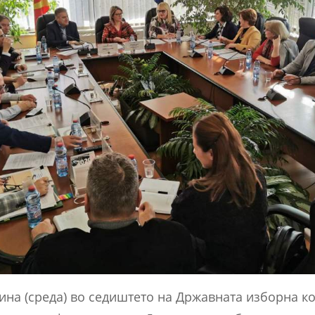
дина (среда) во седиштето на Државната изборна к