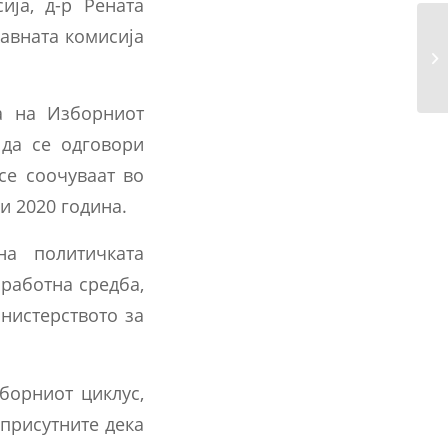
ија, д-р Рената
жавната комисија
Ад
ка
а на Изборниот
 да се одговори
се соочуваат во
и 2020 година.
а политичката
 работна средба,
инистерството за
борниот циклус,
присутните дека