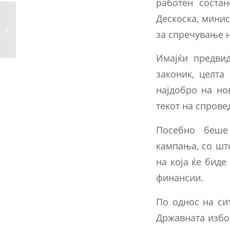
работен состан
Дескоска, минис
Извештај за пристигнати пријави
за спречување н
за гласање...
Имајќи предви
законик, целта
најдобро на но
текот на спров
Посебно беше
кампања, со што
на која ќе биде
финансии.
По однос на си
Државната избо