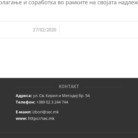
олагање и соработка во рамките на својата надлеж
/
27/02/2020
КОНТАКТ
Адреса:
ул. Св. Кирил и Методиј бр. 54
Телефон:
+389 02 3 244 744
Е-маил:
izbori@sec.mk
www:
https://sec.mk