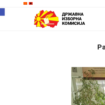
Open toolbar
Р