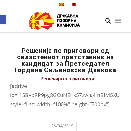
Open toolbar
Решениjа по приговори од
овластениот претставник на
кандидат за Претседател
Гордана Сиљановска Давкова
Решенија по приговори
[gdrive
id=”1SBydRP9pg8GCuNEKk57zv4g4inBlM5XU”
style=”list” width=”100%” height=”700px”]
/
26/04/2019