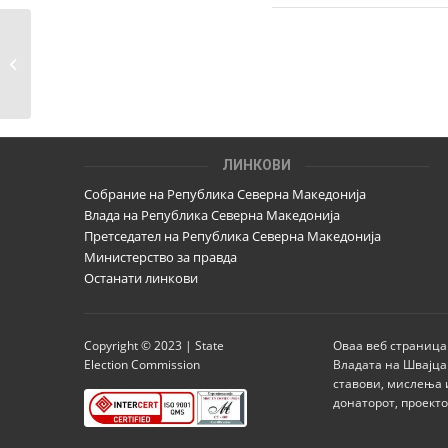
Заклучок за завршување на
Предвремените избори...
ЛИНКОВИ
Собрание на Република Северна Македонија
Влада на Република Северна Македонија
Претседател на Република Северна Македонија
Министерство за правда
Останати линкови
Copyright © 2023 | State
Оваа веб страница
Election Commission
Владата на Швајца
ставови, мислења 
донаторот, проект