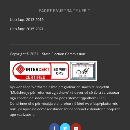
FAQET E VJETRA TË UEBIT
Ueb faqe 2013-2015
Ueb faqe 2015-2021
Copyright © 2021 | State Election Commission
Kjo web faqe/platformë është pregaditur në suaza të projektit
“Mbështetje për reformat zgjedhore” të qeverisë së Zvicrës, zbatuar
nga Fondacioni ndërkombëtar për sistemet zgjedhore (IFES).
Qëndrimet dhe përmbajtja e shprehur në këtë web faqe/platformë,
nuk i pasqyrojnë domosdoshmërisht qëndrimet e donatorit, projektit
apo realizuesit.