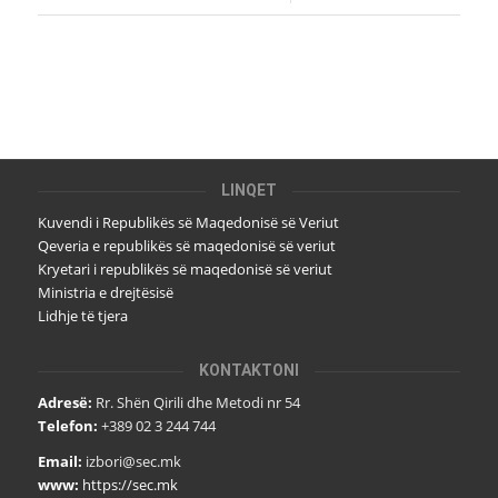
LINQET
Kuvendi i Republikës së Maqedonisë së Veriut
Qeveria e republikës së maqedonisë së veriut
Kryetari i republikës së maqedonisë së veriut
Ministria e drejtësisë
Lidhje të tjera
KONTAKTONI
Adresë:
Rr. Shën Qirili dhe Metodi nr 54
Telefon:
+389 02 3 244 744
Email:
izbori@sec.mk
www:
https://sec.mk