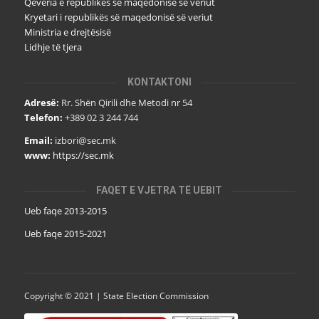
Qeveria e republikës së maqedonisë së veriut
Kryetari i republikës së maqedonisë së veriut
Ministria e drejtësisë
Lidhje të tjera
KONTAKTONI
Adresë:
Rr. Shën Qirili dhe Metodi nr 54
Telefon:
+389 02 3 244 744
Email:
izbori@sec.mk
www:
https://sec.mk
FAQET E VJETRA TË UEBIT
Ueb faqe 2013-2015
Ueb faqe 2015-2021
Copyright © 2021 | State Election Commission