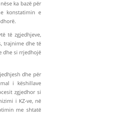
 nëse ka bazë për
me konstatimin e
edhorë.
të të zgjedhjeve,
, trajnime dhe të
e dhe si rrjedhojë
jedhjesh dhe për
mal i këshillave
cesit zgjedhor si
zimi i KZ-ve, në
otimin me shtatë