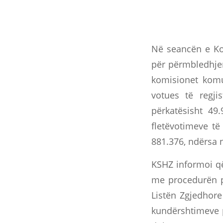
Në seancën e Kom
për përmbledhjen
komisionet komu
votues të regji
përkatësisht 49
fletëvotimeve të
881.376, ndërsа 
KSHZ informoi që
me procedurën p
Listën Zgjedhore
kundërshtimeve p