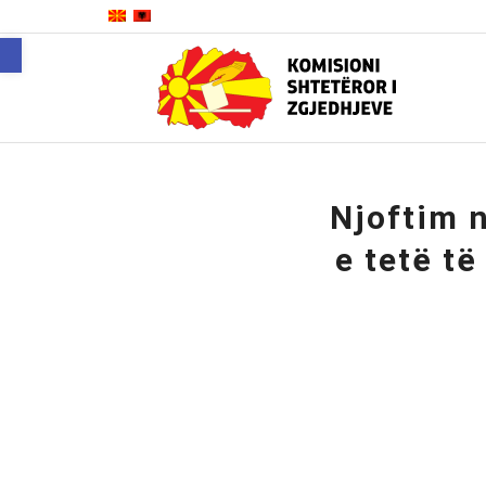
Open toolbar
Njoftim 
e tetë t