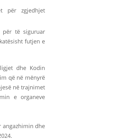
t për zgjedhjet
 për të siguruar
katësisht futjen e
ligjet dhe Kodin
llim që në mënyrë
jesë në trajnimet
imin e organeve
ër angazhimin dhe
2024.