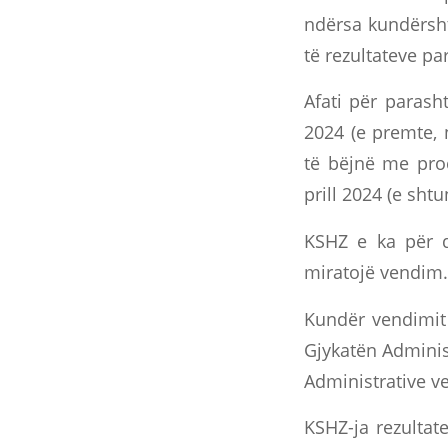
ndërsa kundërsht
të rezultateve pa
Afati për paras
2024 (e premte, 
të bëjnë me pro
prill 2024 (e shtu
KSHZ e ka për d
miratojë vendim.
Kundër vendimit
Gjykatën Administ
Administrative ve
KSHZ-ja rezultat