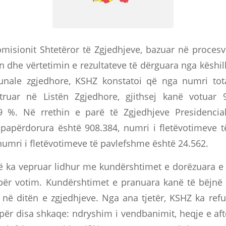
isionit Shtetëror të Zgjedhjeve, bazuar në procesve
 dhe vërtetimin e rezultateve të dërguara nga këshil
nale zgjedhore, KSHZ konstatoi që nga numri tota
struar në Listën Zgjedhore, gjithsej kanë votuar 9
.9 %. Në rrethin e parë të Zgjedhjeve Presidencia
 papërdorura është 908.384, numri i fletëvotimeve 
numri i fletëvotimeve të pavlefshme është 24.562.
 ka vepruar lidhur me kundërshtimet e dorëzuara e 
ër votim. Kundërshtimet e pranuara kanë të bëjnë 
 në ditën e zgjedhjeve. Nga ana tjetër, KSHZ ka refu
ër disa shkaqe: ndryshim i vendbanimit, heqje e aft