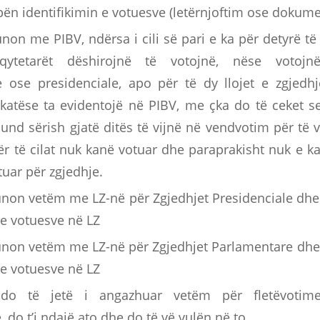
bën identifikimin e votuesve (letërnjoftim ose dokume
on me PIBV, ndërsa i cili së pari e ka për detyrë të p
qytetarët dëshirojnë të votojnë, nëse votojn
 ose presidenciale, apo për të dy llojet e zgjedh
atëse ta evidentojë në PIBV, me çka do të ceket se
nd sërish gjatë ditës të vijnë në vendvotim për të vo
ër të cilat nuk kanë votuar dhe paraprakisht nuk e ka
tuar për zgjedhje.
non vetëm me LZ-në për Zgjedhjet Presidenciale dhe 
e votuesve në LZ
non vetëm me LZ-në për Zgjedhjet Parlamentare dhe 
e votuesve në LZ
do të jetë i angazhuar vetëm për fletëvotime
, do t’i ndajë ato dhe do të vë vulën në to