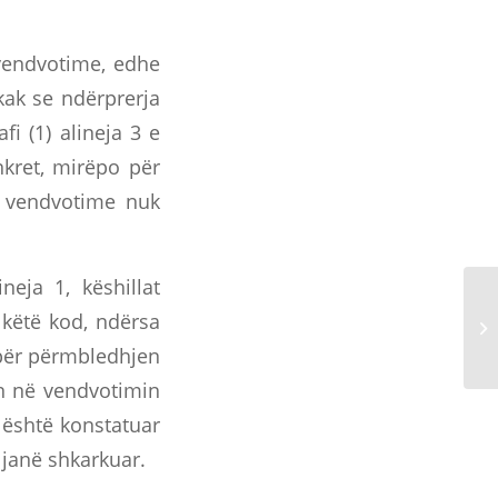
 vendvotime, edhe
kak se ndërprerja
i (1) alineja 3 e
kret, mirëpo për
o vendvotime nuk
neja 1, këshillat
këtë kod, ndërsa
 për përmbledhjen
in në vendvotimin
 është konstatuar
janë shkarkuar.