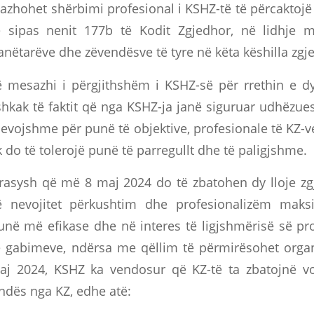
gazhohet shërbimi profesional i KSHZ-të të përcaktojë
 sipas nenit 177b të Kodit Zgjedhor, në lidhje 
anëtarëve dhe zëvendësve të tyre në këta këshilla zgj
ë mesazhi i përgjithshëm i KSHZ-së për rrethin e dy
shkak të faktit që nga KSHZ-ja janë siguruar udhëzues
nevojshme për punë të objektive, profesionale të KZ-v
 do të tolerojë punë të parregullt dhe të paligjshme.
rasysh që më 8 maj 2024 do të zbatohen dy lloje zg
 nevojitet përkushtim dhe profesionalizëm maksi
unë më efikase dhe në interes të ligjshmërisë së pro
 gabimeve, ndërsa me qëllim të përmirësohet organi
j 2024, KSHZ ka vendosur që KZ-të ta zbatojnë v
ndës nga KZ, edhe atë: