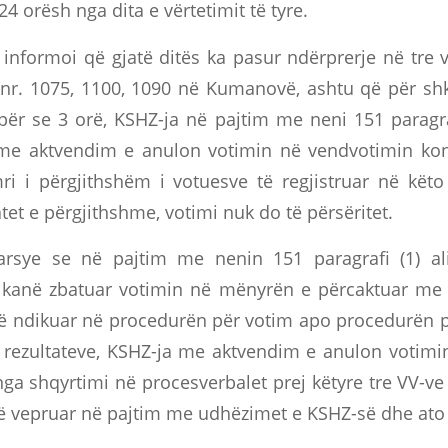
24 orësh nga dita e vërtetimit të tyre.
 informoi që gjatë ditës ka pasur ndërprerje në tre
nr. 1075, 1100, 1090 në Kumanovë, ashtu që për sh
për se 3 orë, KSHZ-ja në pajtim me neni 151 paragraf
 me aktvendim e anulon votimin në vendvotimin kon
i i përgjithshëm i votuesve të regjistruar në kët
tet e përgjithshme, votimi nuk do të përsëritet.
arsye se në pajtim me nenin 151 paragrafi (1) ali
 kanë zbatuar votimin në mënyrën e përcaktuar me 
në ndikuar në procedurën për votim apo procedurën
 rezultateve, KSHZ-ja me aktvendim e anulon votim
nga shqyrtimi në procesverbalet prej këtyre tre VV-ve
ë vepruar në pajtim me udhëzimet e KSHZ-së dhe ato 