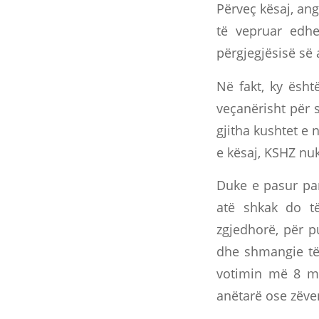
Përveç kësaj, an
të vepruar edhe
përgjegjësisë së 
Në fakt, ky ësht
veçanërisht për 
gjitha kushtet e 
e kësaj, KSHZ nuk
Duke e pasur pa
atë shkak do të
zgjedhorë, për p
dhe shmangie të
votimin më 8 ma
anëtarë ose zëve