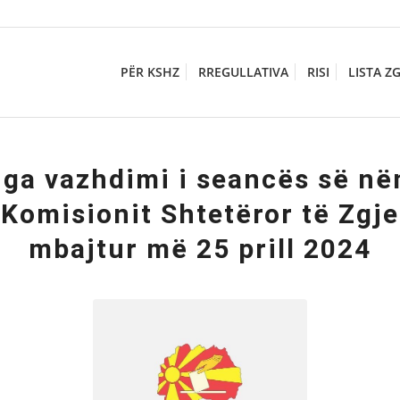
PËR KSHZ
RREGULLATIVA
RISI
LISTA Z
nga vazhdimi i seancës së në
ë Komisionit Shtetëror të Zgje
mbajtur më 25 prill 2024