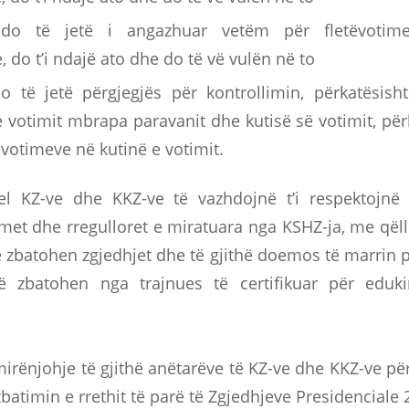
do të jetë i angazhuar vetëm për fletëvotime
 do t’i ndajë ato dhe do të vë vulën në to
 të jetë përgjegjës për kontrollimin, përkatësisht
 votimit mbrapa paravanit dhe kutisë së votimit, për
tëvotimeve në kutinë e votimit.
l KZ-ve dhe KKZ-ve të vazhdojnë t’i respektojnë 
met dhe rregulloret e miratuara nga KSHZ-ja, me që
 zbatohen zgjedhjet dhe të gjithë doemos të marrin p
ë zbatohen nga trajnues të certifikuar për eduk
irënjohje të gjithë anëtarëve të KZ-ve dhe KKZ-ve p
batimin e rrethit të parë të Zgjedhjeve Presidenciale 