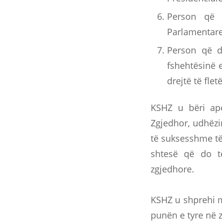
Person që 
Parlamentare,
Person që do
fshehtësinë e
drejtë të fle
KSHZ u bëri ape
Zgjedhor, udhëzi
të suksesshme të
shtesë që do t
zgjedhore.
KSHZ u shprehi m
punën e tyre në z