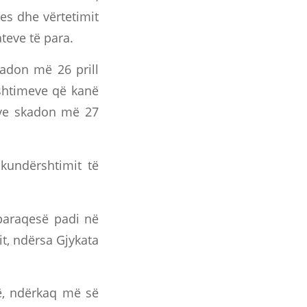
es dhe vërtetimit
ateve të para.
adon më 26 prill
rshtimeve që kanë
eve skadon më 27
kundërshtimit të
paraqesë padi në
it, ndërsa Gjykata
rë, ndërkaq më së