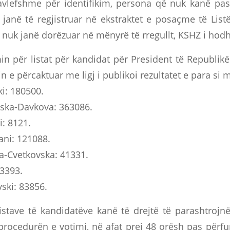
vlefshme për identifikim, persona që nuk kanë pa
anë të regjistruar në ekstraktet e posaçme të List
nuk janë dorëzuar në mënyrë të rregullt, KSHZ i hodh
in për listat për kandidat për President të Republi
tin e përcaktuar me ligj i publikoi rezultatet e para si
i: 180500.
ska-Davkova: 363086.
i: 8121.
ni: 121088.
a-Cvetkovska: 41331.
83393.
ski: 83856.
listave të kandidatëve kanë të drejtë të parashtroj
rocedurën e votimi, në afat prej 48 orësh pas përfun