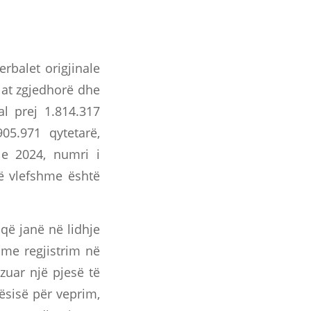
rbalet origjinale
lat zgjedhorë dhe
l prej 1.814.317
05.971 qytetarë,
le 2024, numri i
të vlefshme është
që janë në lidhje
me regjistrim në
zuar një pjesë të
ësisë për veprim,