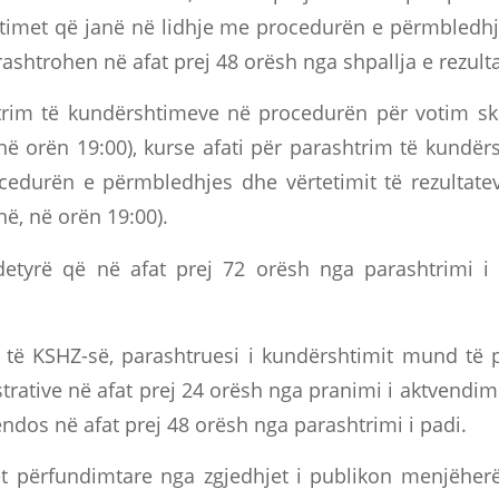
imet që janë në lidhje me procedurën e përmbledhj
rashtrohen në afat prej 48 orësh nga shpallja e rezult
htrim të kundërshtimeve në procedurën për votim sk
në orën 19:00), kurse afati për parashtrim të kundë
cedurën e përmbledhjes dhe vërtetimit të rezultat
në, në orën 19:00).
etyrë që në afat prej 72 orësh nga parashtrimi i 
 të KSHZ-së, parashtruesi i kundërshtimit mund të 
rative në afat prej 24 orësh nga pranimi i aktvendim
ndos në afat prej 48 orësh nga parashtrimi i padi.
et përfundimtare nga zgjedhjet i publikon menjëhe