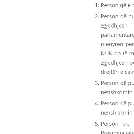
Person që e 
Person që pun
zgjedhjesh 
parlamentare
mënyrën përk
NUK do të mu
zgjedhjesh p
drejtën e cak
Person që pu
nënshkrimin 
Person që pu
nënshkrimin 
Person që 
Presidenciale