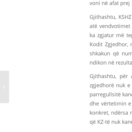
voni në afat prej 
Gjithashtu, KSHZ
atë vendvotimet 
ka zgjatur më te
Kodit Zgjedhor,
shkakun që numr
ndikon në rezulta
Gjithashtu, për 
Njoftim nga seanca e
zgjedhorë nuk e
nëntëdhjetë e tetë e
Komisionit Shtetëror të
parregullsitë ka
Zgjedhjeve,...
dhe vërtetimin e
konkret, ndërsa 
që KZ-të nuk kan