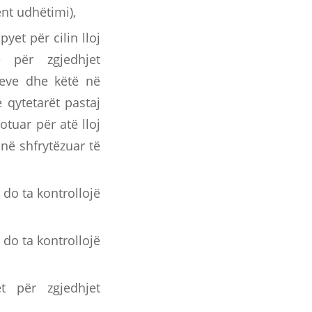
nt udhëtimi),
yet për cilin lloj
ë për zgjedhjet
jeve dhe këtë në
 qytetarët pastaj
tuar për atë lloj
në shfrytëzuar të
do ta kontrollojë
do ta kontrollojë
t për zgjedhjet