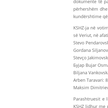
dokumente të pa
përhershëm dhe j
kundërshtime që 
KSHZ-ja në votim
së Veriut, në afa
Stevo Pendarovsk
Gordana Siljanov
Stevço Jakimovsk
Бујар Bujar Osma
Biljana Vankovsk
Arben Taravari: 
Maksim Dimitriev
Parashtruesit e 
KSHZ lidhur me p