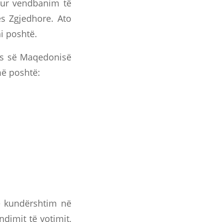
sur vendbanim të
ës Zgjedhore. Ato
i poshtë.
kës së Maqedonisë
 më poshtë:
në kundërshtim në
dimit të votimit,