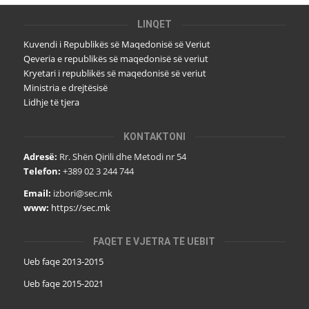
LINQET
Kuvendi i Republikës së Maqedonisë së Veriut
Qeveria e republikës së maqedonisë së veriut
Kryetari i republikës së maqedonisë së veriut
Ministria e drejtësisë
Lidhje të tjera
KONTAKTONI
Adresë:
Rr. Shën Qirili dhe Metodi nr 54
Telefon:
+389 02 3 244 744
Email:
izbori@sec.mk
www:
https://sec.mk
FAQET E VJETRA TË UEBIT
Ueb faqe 2013-2015
Ueb faqe 2015-2021