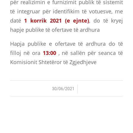
për realizimin e furnizimit publik të sistemit
të integruar për identifikim të votuesve, me
datë
1 korrik 2021 (e ejnte)
, do të kryej
hapje publike të ofertave të ardhura
Hapja publike e ofertave të ardhura do të
filloj në ora
13:00
, në sallën për seanca të
Komisionit Shtetëror të Zgjedhjeve
/
30/06/2021