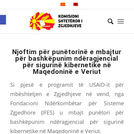
Open toolbar
Njoftim për punëtorinë e mbajtur
për bashkëpunim ndërаgjencial
për sigurinë kibernetike në
Maqedoninë e Veriut
Si pjesë e programit të USAID-it për
mbështetjen e Zgjedhjeve në vend, nga
Fondacioni Ndërkombëtar për Sisteme
Zgjedhore (IFES) u mbajt punëtori për
bashkëpunim ndëragjencial për sigurinë
kibernetike në Maqedoninë e Veriut.