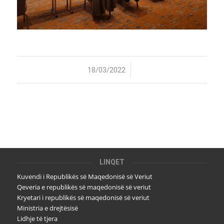
/
18/03/2022
LINQET
Kuvendi i Republikës së Maqedonisë së Veriut
Qeveria e republikës së maqedonisë së veriut
Kryetari i republikës së maqedonisë së veriut
Ministria e drejtësisë
Lidhje të tjera