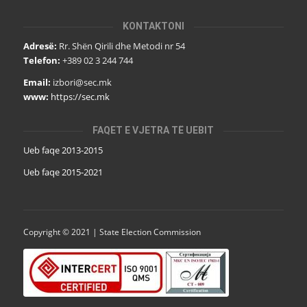
KONTAKTONI
Adresë:
Rr. Shën Qirili dhe Metodi nr 54
Telefon:
+389 02 3 244 744
Email:
izbori@sec.mk
www:
https://sec.mk
FAQET E VJETRA TË UEBIT
Ueb faqe 2013-2015
Ueb faqe 2015-2021
Copyright © 2021 | State Election Commission