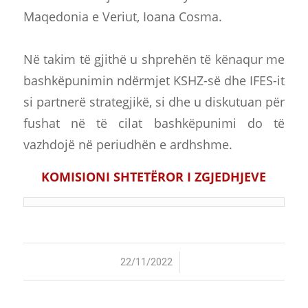
Maqedonia e Veriut, Ioana Cosma.
Në takim të gjithë u shprehën të kënaqur me
bashkëpunimin ndërmjet KSHZ-së dhe IFES-it
si partnerë strategjikë, si dhe u diskutuan për
fushat në të cilat bashkëpunimi do të
vazhdojë në periudhën e ardhshme.
KOMISIONI SHTETËROR I ZGJEDHJEVE
/
22/11/2022