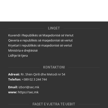
LINQET
Kuvendi i Republikës së Maqedonisë së Veriut
Qeveria e republikës së maqedonisë së veriut
Kryetari i republikës së maqedonisë së veriut
Ministria e drejtësisë
Lidhje të tjera
KONTAKTONI
Adresë:
Rr. Shën Qirili dhe Metodi nr 54
Telefon:
+389 02 3 244 744
Email:
izbori@sec.mk
www:
https://sec.mk
FAQET E VJETRA TË UEBIT