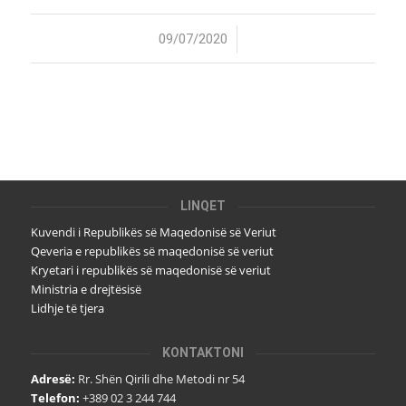
/
09/07/2020
LINQET
Kuvendi i Republikës së Maqedonisë së Veriut
Qeveria e republikës së maqedonisë së veriut
Kryetari i republikës së maqedonisë së veriut
Ministria e drejtësisë
Lidhje të tjera
KONTAKTONI
Adresë:
Rr. Shën Qirili dhe Metodi nr 54
Telefon:
+389 02 3 244 744