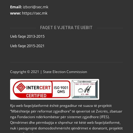
Email:
izbori@sec.mk
www:
https://sec.mk
FAQET E VJETRA TË UEBIT
Ueb faqe 2013-2015
Ueb faqe 2015-2021
Copyright © 2021 | State Election Commission
Kjo web faqe/platformë është pregaditur në suaza të projektit
“Mbështetje për reformat zgjedhore” të qeverisë së Zvicrës, zbatuar
nga Fondacioni ndërkombëtar për sistemet zgjedhore (IFES).
Qëndrimet dhe përmbajtja e shprehur në këtë web faqe/platformë,
nuk i pasqyrojnë domosdoshmërisht qëndrimet e donatorit, projektit