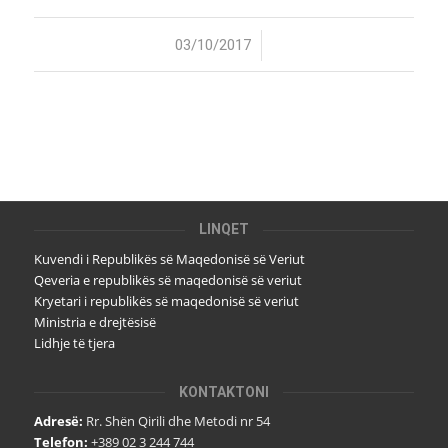
/
03/10/2017
LINQET
Kuvendi i Republikës së Maqedonisë së Veriut
Qeveria e republikës së maqedonisë së veriut
Kryetari i republikës së maqedonisë së veriut
Ministria e drejtësisë
Lidhje të tjera
KONTAKTONI
Adresë:
Rr. Shën Qirili dhe Metodi nr 54
Telefon:
+389 02 3 244 744