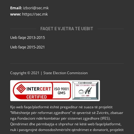
Email:
izbori@sec.mk
www:
https://sec.mk
FAQET E VJETRA TË UEBIT
Ueb faqe 2013-2015
Ueb faqe 2015-2021
Copyright © 2021 | State Election Commission
Kjo web faqe/platformë është pregaditur në suaza të projektit
“Mbështetje për reformat zgjedhore” të qeverisë së Zvicrës, zbatuar
nga Fondacioni ndërkombëtar për sistemet zgjedhore (IFES).
Qëndrimet dhe përmbajtja e shprehur në këtë web faqe/platformë,
nuk i pasqyrojnë domosdoshmërisht qëndrimet e donatorit, projektit