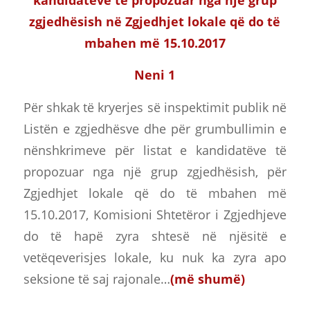
zgjedh
ësish
në Zgjedhjet lokale që do të
mbahen më 15.10.2017
Neni 1
Për shkak të kryerjes së inspektimit publik në
Listën e zgjedhësve dhe për grumbullimin e
nënshkrimeve për listat e kandidatëve të
propozuar nga një grup zgjedhësish, për
Zgjedhjet lokale që do të mbahen më
15.10.2017, Komisioni Shtetëror i Zgjedhjeve
do të hapë zyra shtesë në njësitë e
vetëqeverisjes lokale, ku nuk ka zyra apo
seksione të saj rajonale…
(më shumë)