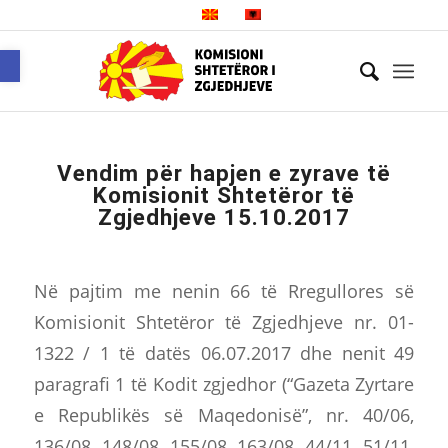
Open toolbar
Vendim për hapjen e zyrave të
Komisionit Shtetëror të
Zgjedhjeve 15.10.2017
Në pajtim me nenin 66 të Rregullores së
Komisionit Shtetëror të Zgjedhjeve nr. 01-
1322 / 1 të datës 06.07.2017 dhe nenit 49
paragrafi 1 të Kodit zgjedhor (“Gazeta Zyrtare
e Republikës së Maqedonisë”, nr. 40/06,
136/08, 148/08, 155/08, 163/08, 44/11, 51/11,