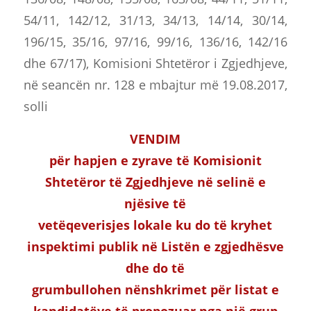
54/11, 142/12, 31/13, 34/13, 14/14, 30/14,
196/15, 35/16, 97/16, 99/16, 136/16, 142/16
dhe 67/17), Komisioni Shtetëror i Zgjedhjeve,
në seancën nr. 128 e mbajtur më 19.08.2017,
solli
VENDIM
për hapjen e zyrave të Komisionit
Shtetëror të Zgjedhjeve në selinë e
njësive të
vetëqeverisjes lokale ku do të kryhet
inspektimi publik në List
ën e zgjedhësve
dhe do të
grumbullohen nënshkrimet për listat e
kandidatëve të propozuar nga një grup