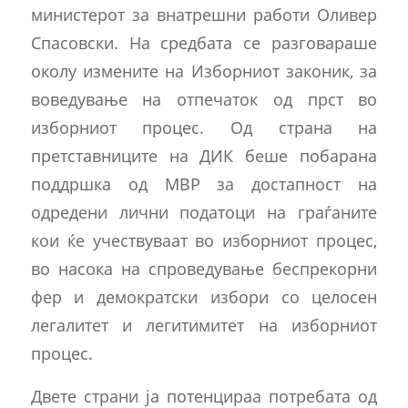
министерот за внатрешни работи Оливер
Спасовски. На средбата се разговараше
околу измените на Изборниот законик, за
воведување на отпечаток од прст во
изборниот процес. Од страна на
претставниците на ДИК беше побарана
поддршка од МВР за достапност на
одредени лични податоци на граѓаните
кои ќе учествуваат во изборниот процес,
во насока на спроведување беспрекорни
фер и демократски избори со целосен
легалитет и легитимитет на изборниот
процес.
Двете страни ја потенцираа потребата од