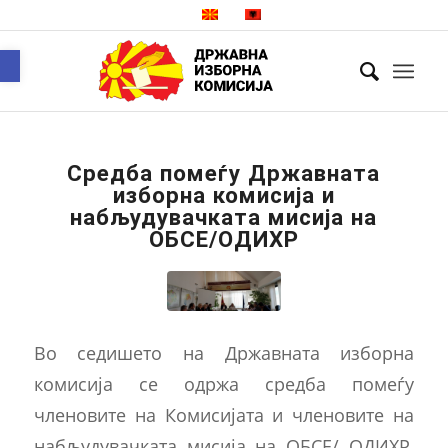
Open toolbar
Средба помеѓу Државната
изборна комисија и
набљудувачката мисија на
ОБСЕ/ОДИХР
Во седишето на Државната изборна
комисија се одржа средба помеѓу
членовите на Комисијата и членовите на
набљудувачката мисија на ОБСЕ/ ОДИХР,