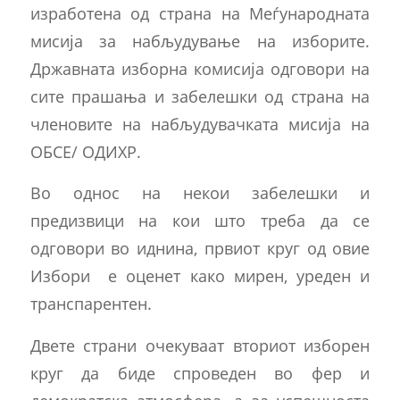
изработена од страна на Меѓународната
мисија за набљудување на изборите.
Државната изборна комисија одговори на
сите прашања и забелешки од страна на
членовите на набљудувачката мисија на
ОБСЕ/ ОДИХР.
Во однос на некои забелешки и
предизвици на кои што треба да се
одговори во иднина, првиот круг од овие
Избори е оценет како мирен, уреден и
транспарентен.
Двете страни очекуваат вториот изборен
круг да биде спроведен во фер и