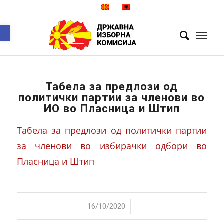
Open toolbar
Табела за предлози од
политички партии за членови во
ИО во Пласница и Штип
Табела за предлози од политички партии
за членови во избирачки одбори во
Пласница и Штип
/
16/10/2020