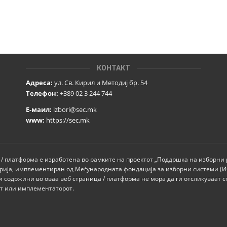
КОНТАКТ
Адреса:
ул. Св. Кирил и Методиј бр. 54
Телефон:
+389 02 3 244 744
Е-маил:
izbori@sec.mk
www:
https://sec.mk
 / платформа е изработена во рамките на проектот „Поддршка на изборни
рија, имплементиран од Меѓународната фондација за изборни системи (
и содржини во оваа веб страница / платформа не мора да ги отсликуваат с
от или имплементаторот.