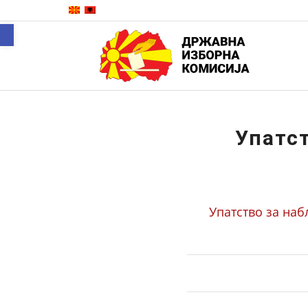
Open toolbar
Упатс
Упатство за наб