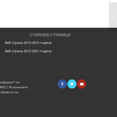
Од
Уп
СТАРИ ВЕБ СТРАНИЦИ
Веб страна 2013-2015 година
Веб страна 201
5
-2021 година
 реформи” на
ИФЕС). Искажаните
тавовите на