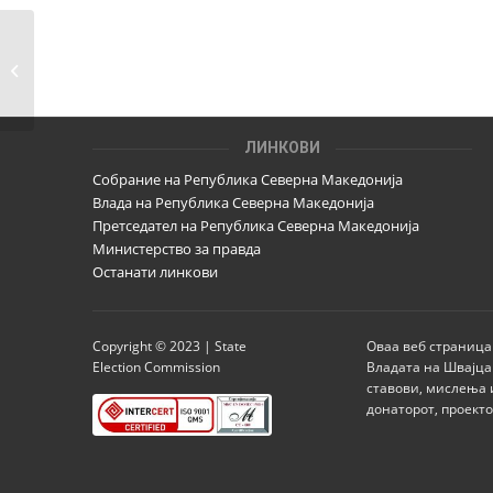
Водич за набљудување –
Парламентарни избори...
ЛИНКОВИ
Собрание на Република Северна Македонија
Влада на Република Северна Македонија
Претседател на Република Северна Македонија
Министерство за правда
Останати линкови
Copyright © 2023 | State
Оваа веб страница
Election Commission
Владата на Швајца
ставови, мислења 
донаторот, проект