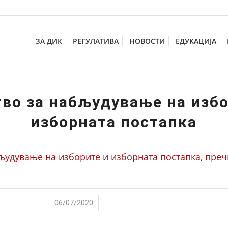
ЗА ДИК
РЕГУЛАТИВА
НОВОСТИ
ЕДУКАЦИЈА
тво за набљудување на избо
изборната постапка
људување на изборите и изборната постапка, преч
/
06/07/2020