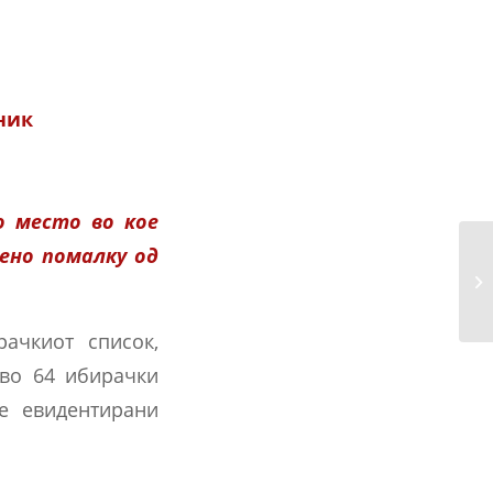
ник
о место во кое
ено помалку од
Из
ка
рачкиот список,
 во 64 ибирачки
е евидентирани