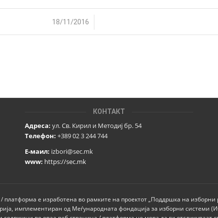
/
18/11/2016
КОНТАКТ
Адреса:
ул. Св. Кирил и Методиј бр. 54
Телефон:
+389 02 3 244 744
Е-маил:
izbori@sec.mk
www:
https://sec.mk
 / платформа е изработена во рамките на проектот „Поддршка на изборни
рија, имплементиран од Меѓународната фондација за изборни системи (
и содржини во оваа веб страница / платформа не мора да ги отсликуваат с