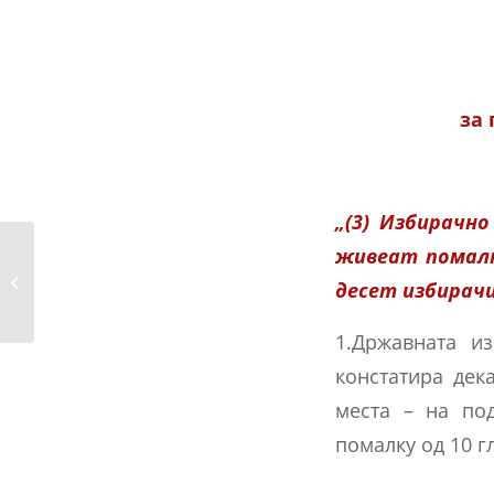
за
„(3) Избирачн
живеат помалн
Одлука за објавување на описите
десет избирачи
на избирачките...
1.Државната из
констатира дек
места – на по
помалку од 10 г