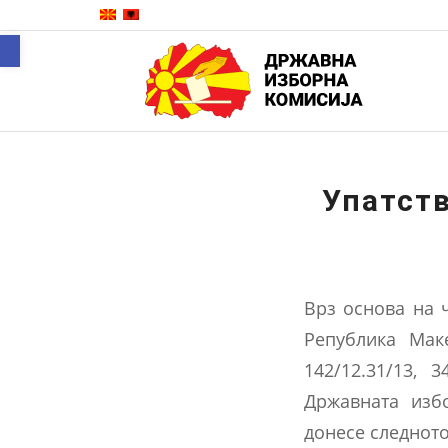
Open toolbar
Упатств
Врз основа на 
Република Макед
142/12.31/13, 3
Државната изб
донесе следнот