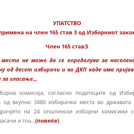
УПАТСТВО
 примена на член 165 став 3 од Изборниот зако
Член 165 ставЗ
о место не може да се опредалува за населен
у од десет избирачи и во ДКП каде има пријав
 за гласање.,,
борна комисија, согласно податоците од Изби
а од вкупно 3480 избирачки места во државата
драчјето на 24 општински изборни комисиии с
ласачи и тоа…
(повеќе)