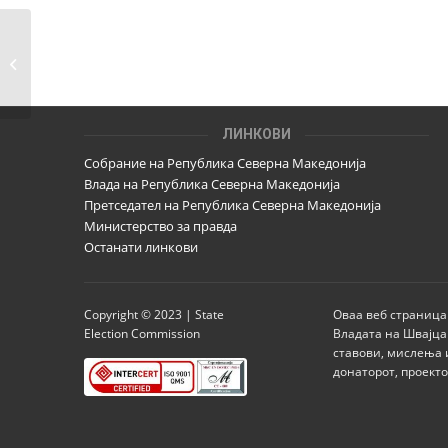
Работна средба
помеѓу
Набљудувачката
мисија...
ЛИНКОВИ
Собрание на Република Северна Македонија
Влада на Република Северна Македонија
Претседател на Република Северна Македонија
Министерство за правда
Останати линкови
Copyright © 2023 | State
Оваа веб страница
Election Commission
Владата на Швајца
ставови, мислења 
донаторот, проект