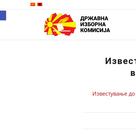
Open toolbar
Извес
в
Известување до