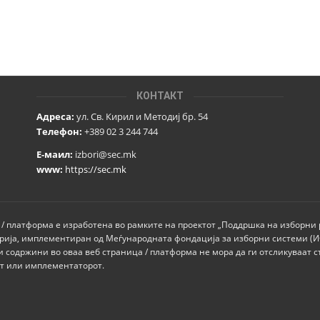
КОНТАКТ
Адреса:
ул. Св. Кирил и Методиј бр. 54
Телефон:
+389 02 3 244 744
Е-маил:
izbori@sec.mk
www:
https://sec.mk
 / платформа е изработена во рамките на проектот „Поддршка на изборни
рија, имплементиран од Меѓународната фондација за изборни системи (
и содржини во оваа веб страница / платформа не мора да ги отсликуваат с
от или имплементаторот.