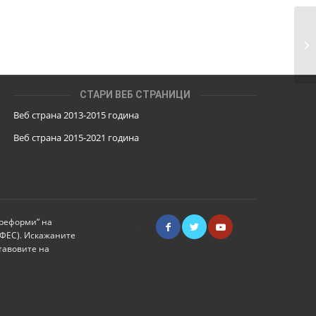
Из
ре
СТАРИ ВЕБ СТРАНИЦИ
Веб страна 2013-2015 година
Веб страна 201
5
-2021 година
 реформи” на
ИФЕС). Искажаните
тавовите на