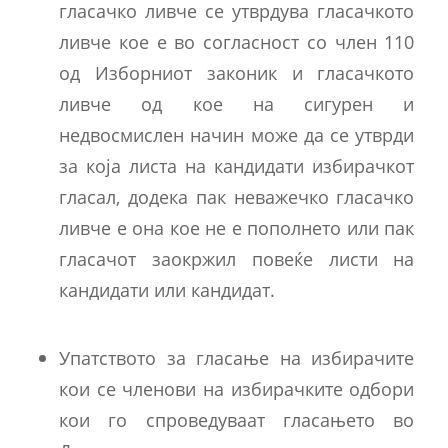
гласачко ливче се утврдува гласачкото
ливче кое е во согласност со член 110
од Изборниот законик и гласачкото
ливче од кое на сигурен и
недвосмислен начин може да се утврди
за која листа на кандидати избирачкот
гласал, додека пак неважечко гласачко
ливче е она кое не е пополнето или пак
гласачот заокржил повеќе листи на
кандидати или кандидат.
Упатството за гласање на избирачите
кои се членови на избирачките одбори
кои го спроведуваат гласањето во