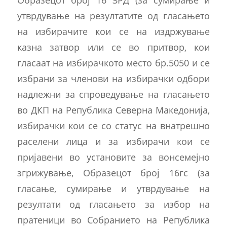
утврдување на резултатите од гласањето
на избирачите кои се на издржување
казна затвор или се во притвор, кои
гласаат на избирачкото место бр.5050 и се
избрани за членови на избирачки одбори
надлежни за спроведување на гласањето
во ДКП на Република Северна Македонија,
избирачки кои се со статус на внатрешно
раселени лица и за избирачи кои се
пријавени во установите за вонсемејно
згрижување, Образецот број 16гс (за
гласање, сумирање и утврдување на
резултати од гласањето за избор на
пратеници во Собранието на Република