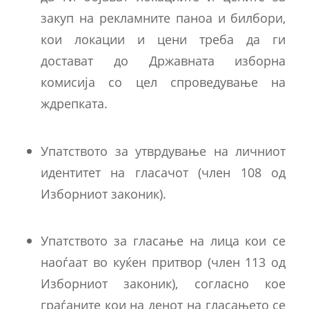
закуп на рекламните паноа и билбори,
кои локации и цени треба да ги
достават до Државната изборна
комисија со цел спроведување на
ждрепката.
Упатството за утврдување на личниот
идентитет на гласачот (член 108 од
Изборниот законик).
Упатството за гласање на лица кои се
наоѓаат во куќен притвор (член 113 од
Изборниот законик), согласно кое
граѓаните кои на денот на гласањето се