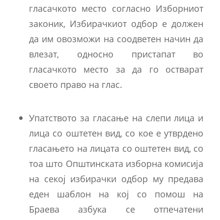
гласачкото место согласно Изборниот
законик, Избирачкиот одбор е должен
да им овозможи на соодветен начин да
влезат, односно пристапат во
гласачкото место за да го остварат
своето право на глас.
Упатството за гласање на слепи лица и
лица со оштетен вид, со кое е утврдено
гласањето на лицата со оштетен вид, со
тоа што Општинската изборна комисија
на секој избирачки одбор му предава
еден шаблон на кој со помош на
Браева азбука се отпечатени