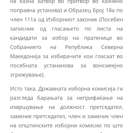
на казна затвор во притвор во казнено
поправна установа) и Образец број 18а по
член 111а од Изборниот законик (Посебен
записник од гласањето по листа на
кандидати за избор на пратеници во
Собранието на Република Северна
Македонија за избирачите кои гласаат во
посебната устананова за вонсмеејно
згрижување).
Исто така, Државната изборна комисија ги
разгледа барањата за неприфаќање на
извршување на должност претседател,
заменик претседател, член и заменик член
на општинските изборни комисии по што