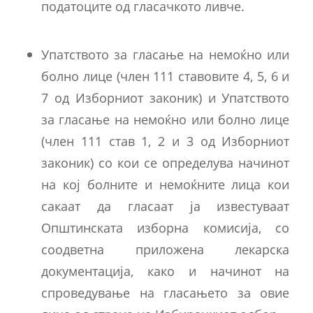
податоците од гласачкото ливче.
Упатството за гласање на немоќно или
болно лице (член 111 ставовите 4, 5, 6 и
7 од Изборниот законик) и Упатството
за гласање на немоќно или болно лице
(член 111 став 1, 2 и 3 од Изборниот
законик) со кои се определува начинот
на кој болните и немоќните лица кои
сакаат да гласаат ја известуваат
Општинската изборна комисија, со
соодветна приложена лекарска
документација, како и начинот на
спроведување на гласањето за овие