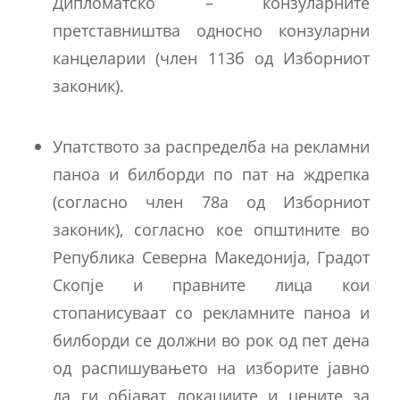
Дипломатско – конзуларните
претставништва односно конзуларни
канцеларии (член 113б од Изборниот
законик).
Упатството за распределба на рекламни
паноа и билборди по пат на ждрепка
(согласно член 78а од Изборниот
законик), согласно кое општините во
Република Северна Македонија, Градот
Скопје и правните лица кои
стопанисуваат со рекламните паноа и
билборди се должни во рок од пет дена
од распишувањето на изборите јавно
да ги објават локациите и цените за