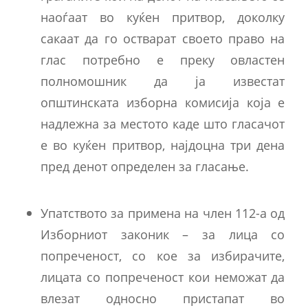
наоѓаат во куќен притвор, доколку
сакаат да го остварат своето право на
глас потребно е преку овластен
полномошник да ја известат
општинската изборна комисија која е
надлежна за местото каде што гласачот
е во куќен притвор, најдоцна три дена
пред денот определен за гласање.
Упатството за примена на член 112-а од
Изборниот законик – за лица со
попреченост, со кое за избирачите,
лицата со попреченост кои неможат да
влезат односно пристапат во