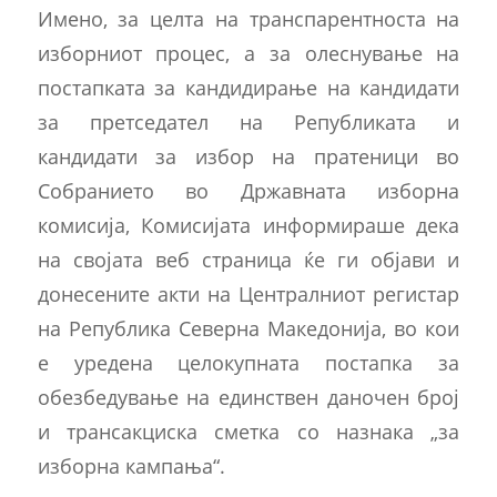
Имено, за целта на транспарентноста на
изборниот процес, а за олеснување на
постапката за кандидирање на кандидати
за претседател на Републиката и
кандидати за избор на пратеници во
Собранието во Државната изборна
комисија, Комисијата информираше дека
на својата веб страница ќе ги објави и
донесените акти на Централниот регистар
на Република Северна Македонија, во кои
е уредена целокупната постапка за
обезбедување на единствен даночен број
и трансакциска сметка со назнака „за
изборна кампања“.