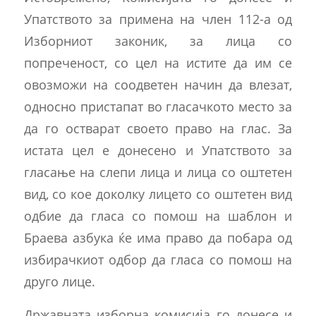
Упатството за примена на член 112-а од
Изборниот законик, за лица со
попреченост, со цел на истите да им се
овозможи на соодветен начин да влезат,
односно пристапат во гласачкото место за
да го остварат своето право на глас. За
истата цел е донесено и Упатството за
гласање на слепи лица и лица со оштетен
вид, со кое доколку лицето со оштетен вид
одбие да гласа со помош на шаблон и
Браева азбука ќе има право да побара од
избирачкиот одбор да гласа со помош на
друго лице.
Државната изборна комисија го донесе и