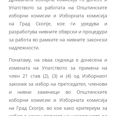
Упатството за работата на Општинските
изборни комисии и Изборната комисија
на Град Скопје, кое ги уредува и
разработува нивните обврски и процедури
за работа во рамките на нивните законски
надлежности.
Понатаму, на оваа седница е донесена и
измената на Упатството за примена на
член 21 став (2), (3) и (4) од Изборниот
законик за избор на претседател, членови
и нивни заменици во Општинските
изборни комисии и Изборната комисија
на Град Скопје, во кое како критериум за
избор е земен пописот на населението од