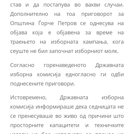
став и да постапува во вакви случаи.
Дополнително на тоа приговорот за
Општина Ѓорче Петров се однесува на
објава која е објавена за време на
траењето на изборната кампања, кога
сеуште не бил започнат изборниот молк.
Согласно горенаведеното Државната
изборна комисија едногласно ги одби
поднесените приговори.
Истовремено, Државната изборна
комисија информираше дека седницата не
се пренесуваше во живо од причини што
просторните капацитети и техничките