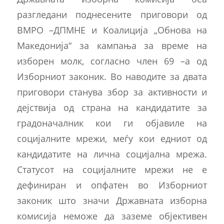
разгледани поднесените приговори од
ВМРО –ДПМНЕ и Коалиција „Обнова на
Македонија“ за кампања за време на
изборен молк, согласно член 69 –а од
Изборниот законик. Во наводите за двата
приговори станува збор за активности и
дејствија од страна на кандидатите за
градоначалник кои ги објавиле на
социјалните мрежи, меѓу кои едниот од
кандидатите на лична социјална мрежа.
Статусот на социјалните мрежи не е
дефиниран и опфатен во Изборниот
законик што значи Државната изборна
комисија неможе да заземе објективен