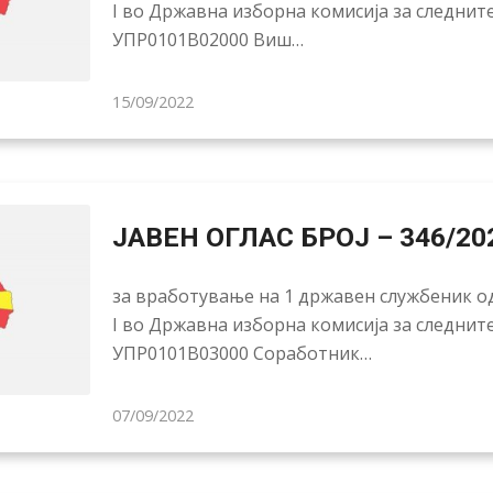
I во Државна изборна комисија за следнит
УПР0101В02000 Виш…
15/09/2022
ЈАВЕН ОГЛАС БРОЈ – 346/20
за вработување на 1 државен службеник од
I во Државна изборна комисија за следнит
УПР0101В03000 Соработник…
07/09/2022