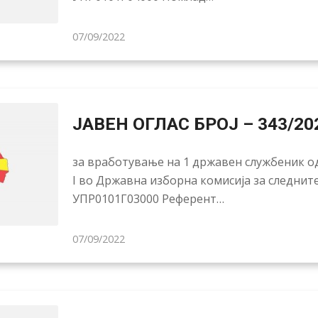
07/09/2022
ЈАВЕН ОГЛАС БРОЈ – 343/20
за вработување на 1 државен службеник од
I во Државна изборна комисија за следнит
УПР0101Г03000 Референт…
07/09/2022