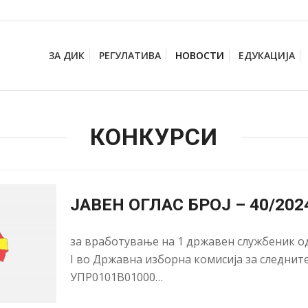
ЗА ДИК
РЕГУЛАТИВА
НОВОСТИ
ЕДУКАЦИЈА
КОНКУРСИ
ЈАВЕН ОГЛАС БРОЈ – 40/202
за вработување на 1 државен службеник од
I во Државна изборна комисија за следнит
УПР0101В01000…