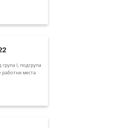
22
 група I, подгрупа
е работни места