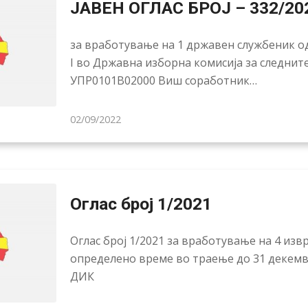
ЈАВЕН ОГЛАС БРОЈ – 332/20
за вработување на 1 државен службеник од
I во Државна изборна комисија за следнит
УПР0101В02000 Виш соработник…
02/09/2022
Оглас број 1/2021
Оглас број 1/2021 за вработување на 4 из
определено време во траење до 31 декемв
ДИК