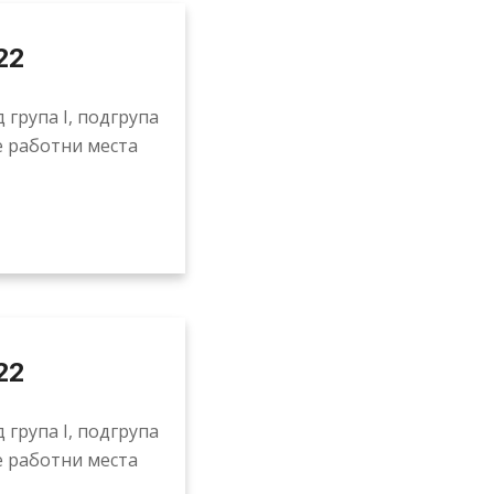
22
 група I, подгрупа
е работни места
22
 група I, подгрупа
е работни места