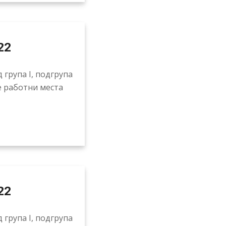
22
 група I, подгрупа
е работни места
22
 група I, подгрупа