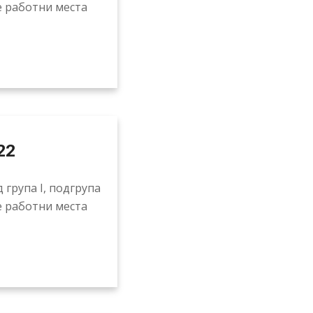
е работни места
22
 група I, подгрупа
е работни места