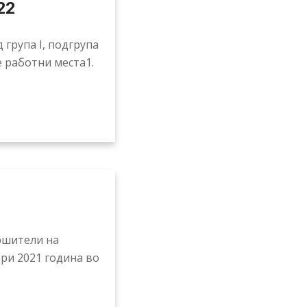
22
 група I, подгрупа
е работни места1.
вршители на
ри 2021 година во