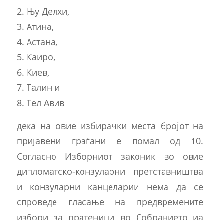
2. Њу Делхи,
3. Атина,
4. Астана,
5. Каиро,
6. Киев,
7. Талин и
8. Тел Авив
дека на овие избирачки места бројот на
пријавени граѓани е помал од 10.
Согласно Изборниот законик во овие
дипломатско-конзуларни претставништва
и конзуларни канцеларии нема да се
спроведе гласање на предвремените
избори за пратеници во Собранието иа