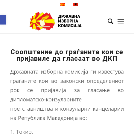
Open toolbar
Соопштение до граѓаните кои се
пријавиле да гласаат во ДКП
Државната изборна комисија ги известува
граѓаните кои во законски определениот
рок се пријавија за гласање во
дипломатско-конзуларните
претставништва и конзуларни канцеларии
на Република Македонија во:
1. Токио,