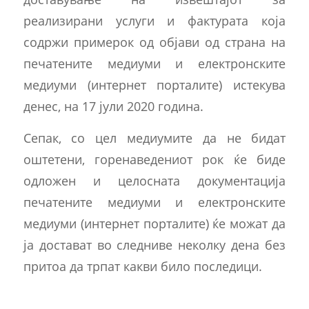
реализирани услуги и фактурата која
содржи примерок од објави од страна на
печатените медиуми и електронските
медиуми (интернет порталите) истекува
денес, на 17 јули 2020 година.
Сепак, со цел медиумите да не бидат
оштетени, горенаведениот рок ќе биде
одложен и целосната документација
печатените медиуми и електронските
медиуми (интернет порталите) ќе можат да
ја достават во следниве неколку дена без
притоа да трпат какви било последици.