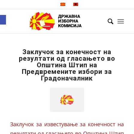
Open toolbar
Заклучок за конечност на
резултати од гласањето во
Општина Штип на
Предвремените избори за
Градоначалник
Заклучок за известување за конечност на
резултати од гласањето во Општина Штип