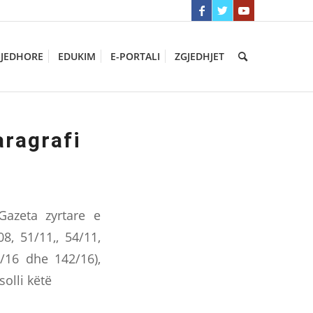
GJEDHORE
EDUKIM
E-PORTALI
ZGJEDHJET
aragrafi
Gazeta zyrtare e
8, 51/11,, 54/11,
6/16 dhe 142/16),
olli këtë