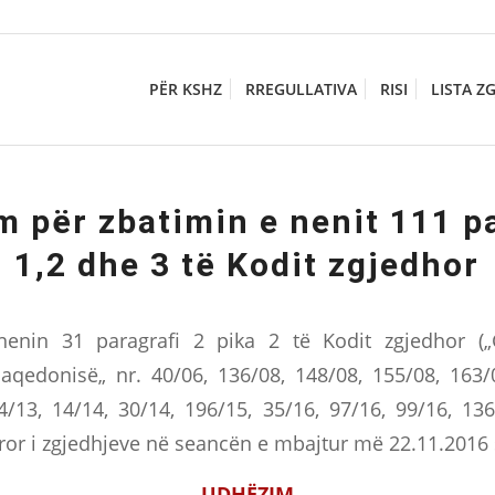
PËR KSHZ
RREGULLATIVA
RISI
LISTA Z
 për zbatimin e nenit 111 p
1,2 dhe 3 të Kodit zgjedhor
nin 31 paragrafi 2 pika 2 të Kodit zgjedhor („
qedonisë„ nr. 40/06, 136/08, 148/08, 155/08, 163/0
4/13, 14/14, 30/14, 196/15, 35/16, 97/16, 99/16, 13
ror i zgjedhjeve në seancën e mbajtur më 22.11.2016 s
UDHËZIM