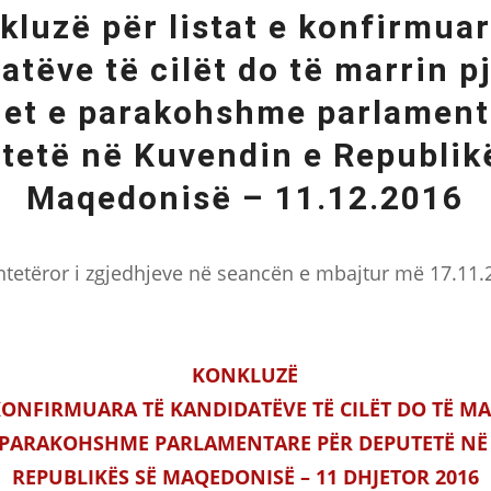
kluzë për listat e konfirmuar
atëve të cilët do të marrin p
jet e parakohshme parlament
tetë në Kuvendin e Republik
Maqedonisë – 11.12.2016
tetëror i zgjedhjeve në seancën e mbajtur më 17.11.
KONKLUZË
 KONFIRMUARA TË KANDIDATËVE TË CILËT DO TË MA
E PARAKOHSHME PARLAMENTARE PËR DEPUTETË NË
REPUBLIKËS SË MAQEDONISË – 11 DHJETOR 2016