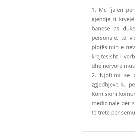
1. Me fjalën pe
gjendje ti kryej
banesë as duke
personale, të v
plotësimin e nev
krejtësisht i ve
dhe nervore musku
2. Njoftimi se 
zgjedhjeve ku pe
Komisioni komuna
medicinale për s
të tretë për sëmu