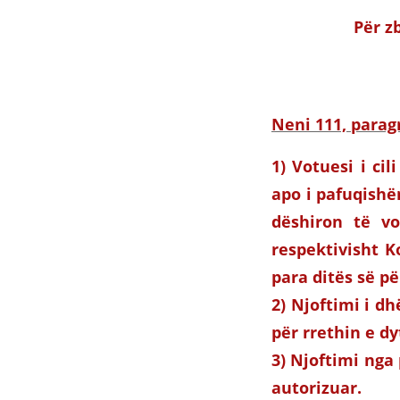
Për z
Neni 111, paragr
1) Votuesi i ci
apo i pafuqishë
dëshiron të vo
respektivisht K
para ditës së p
2) Njoftimi i dh
për rrethin e dy
3) Njoftimi nga
autorizuar.