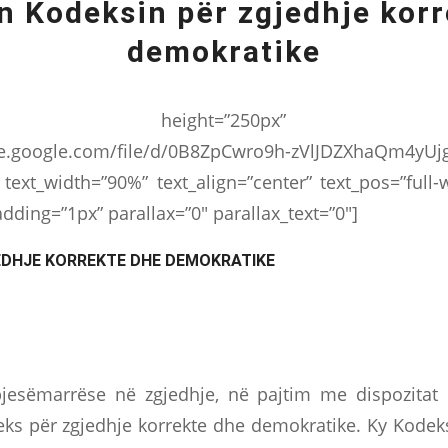
n Kodeksin për zgjedhje korr
demokratike
ner height=”250px” bg
ive.google.com/file/d/0B8ZpCwro9h-zVlJDZXhaQm4yUj
 text_width=”90%” text_align=”center” text_pos=”full
dding=”1px” parallax=”0″ parallax_text=”0″]
EDHJE KORREKTE DHE DEMOKRATIKE
 pjesëmarrëse në zgjedhje, në pajtim me dispozitat
s për zgjedhje korrekte dhe demokratike. Ky Kodeks