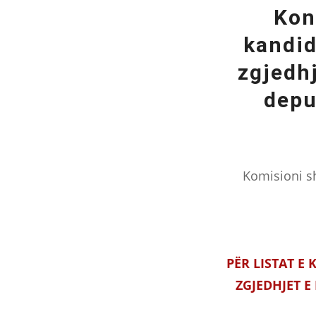
Kon
kandid
zgjedh
depu
Komisioni sh
PËR LISTAT E
ZGJEDHJET 