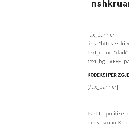
nshkrua
[ux_ban
link=”https://dr
text_color=”dark”
text_bg=”#FFF” pa
KODEKSI PËR ZGJ
[/ux_banner]
Partitë politike
nënshkruan Kodek