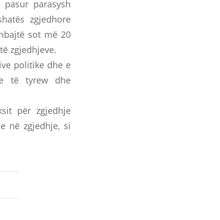
e pasur parasysh
shatës zgjedhore
 mbajtë sot më 20
të zgjedhjeve.
ive politike dhe e
ve të tyrew dhe
sit për zgjedhje
e në zgjedhje, si