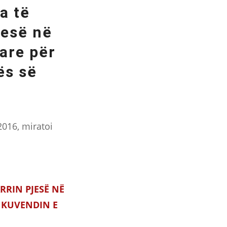
a të
jesë në
are për
ës së
2016, miratoi
RRIN PJESË NË
 KUVENDIN E