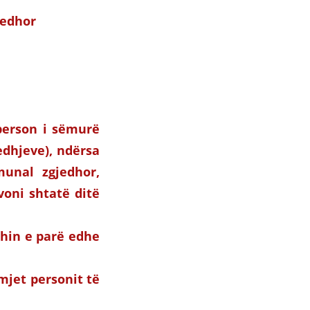
jedhor
(person i sëmurë
edhjeve), ndërsa
munal zgjedhor,
voni shtatë ditë
ethin e parë edhe
mjet personit të