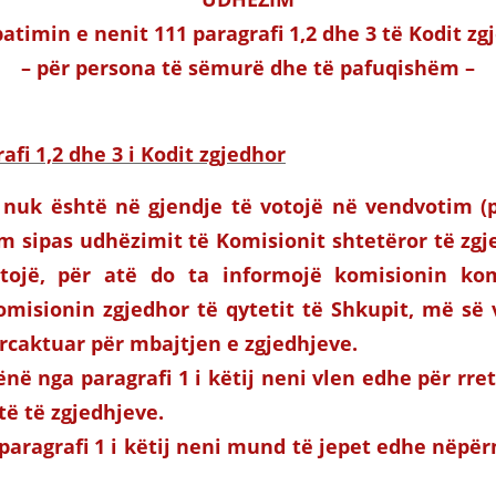
batimin e nenit 111 paragrafi 1,2 dhe 3 të Kodit zg
– për persona të sëmurë dhe të pafuqishëm –
afi 1,2 dhe 3 i Kodit zgjedhor
li nuk është në gjendje të votojë në vendvotim 
m sipas udhëzimit të Komisionit shtetëror të zgj
tojë, për atë do ta informojë komisionin ko
omisionin zgjedhor të qytetit të Shkupit, më së 
ërcaktuar për mbajtjen e zgjedhjeve.
ënë nga paragrafi 1 i këtij neni vlen edhe për rr
të të zgjedhjeve.
 paragrafi 1 i këtij neni mund të jepet edhe nëpër