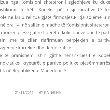
izua nga Komisioni shtetëror i zgjedhjeve ku duk
shkrimit të këtij Kodeksi për nisje pozitive të fu
 soleme ku u relizua gjatë firmosjes.Pritja soleme u
 në ora 14, në sallën e madhe të Komisionit shtetëror 
morrën pjesë gjithë liderët e kolicioneve dhe të part
sin, me të cilën riafirmuan përpjekjen e parti
 zgjedhje korrekte dhe demokratike
e të pranishëm ishin gjithë nënshkruesit e Kodek
okratike- kryetarët e partive politike pjesëmmarrës
tik në Republikën e Maqedonisë
/
21/11/2016
BY
KATERINA