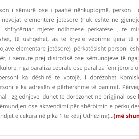
rson i sëmurë ose i paaftë nënkuptojmë, person i c
ë nevojat elementere jetësore (nuk është në gjendj
 shfrytëzuar mjetet ndihmëse përkatëse , të mir
ishet, të ushqehet, as të kryejë veprime tjera të
ojave elementare jetësore), përkatësisht personi ësh
rbër, i sëmurë prej distrofisë ose sëmundjeve të n
lore, nga paraliza cebrale ose paraliza fëmijërore os
personi ka dëshirë të votojë, i dorëzohet Komis
rsoni e ka adresën e përhershme të banimit. Përveç 
l i zgjedhjeve, duhet të dorëzohet në origjinal ose
ëmundjen ose aktvendimi për shërbimin e përkujdes
ndjet e cekura në pika 1 të këtij Udhëzimi)…
(më shu