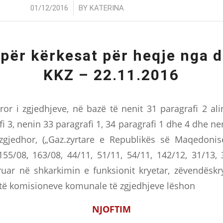
/
01/12/2016
BY
KATERINA
 për kërkesat për heqje nga d
KKZ – 22.11.2016
ror i zgjedhjeve, në bazë të nenit 31 paragrafi 2 al
i 3, nenin 33 paragrafi 1, 34 paragrafi 1 dhe 4 dhe ne
zgjedhor, („Gaz.zyrtare e Republikës së Maqedonis
155/08, 163/08, 44/11, 51/11, 54/11, 142/12, 31/13,
uar në shkarkimin e funksionit kryetar, zëvendëskr
të komisioneve komunale të zgjedhjeve lëshon
NJOFTIM