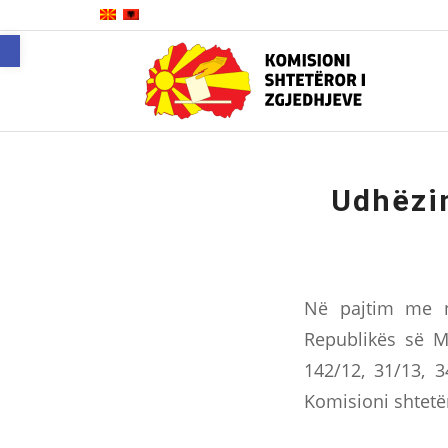
Open toolbar
Udhëzim
Në pajtim me ne
Republikës së Ma
142/12, 31/13, 3
Komisioni shtetë