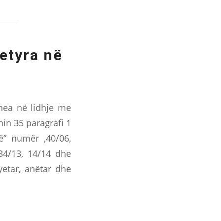
etyra në
inea në lidhje me
nin 35 paragrafi 1
ë” numër ,40/06,
 34/13, 14/14 dhe
yetar, anëtar dhe