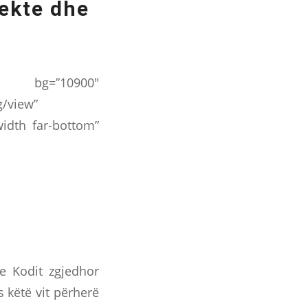
ekte dhe
=”10900″
g/view”
-width far-bottom”
 e Kodit zgjedhor
 këtë vit përherë