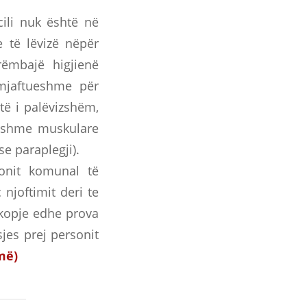
ili nuk është në
e të lëvizë nëpër
ëmbajë higjienë
 mjaftueshme për
të i palëvizshëm,
gajshme muskulare
e paraplegji).
ionit komunal të
njoftimit deri te
 kopje edhe prova
jes prej personit
më)