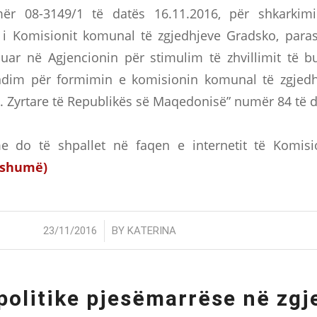
ër 08-3149/1 të datës 16.11.2016, për shkarkim
 i Komisionit komunal të zgjedhjeve Gradsko, para
ar në Agjencionin për stimulim të zhvillimit të bu
im për formimin e komisionin komunal të zgjedh
z. Zyrtare të Republikës së Maqedonisë” numër 84 të d
e do të shpallet në faqen e internetit të Komisio
 shumë)
/
23/11/2016
BY
KATERINA
 politike pjesëmarrëse në zgj