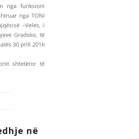
in nga funksioni
shtruar nga TONI
jqësisë –Veles, i
jeve Gradsko, të
atës 30 prill 2016
nit shtetëror të
edhje në