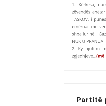
1. Kërkesa, num
zëvendës anëtar
TASKOV, i punësu
emëruar me vend
shpallur në ,, Ga
NUK U PRANUA
2. Ky njoftim m
zgjedhjeve…
(më
Partitë