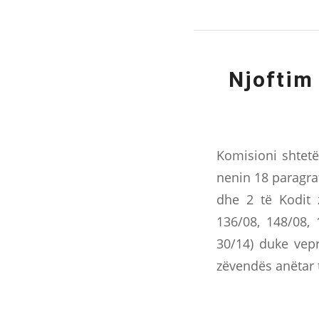
Njoftim
Komisioni shtetë
nenin 18 paragraf
dhe 2 të Kodit 
136/08, 148/08, 
30/14) duke vepr
zëvendës anëtar 