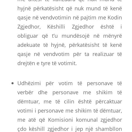
hyjnë përkatësisht që nuk mund të kenë
qasje në vendvotimin në pajtim me Kodin
Zgjedhor, Këshilli Zgjedhor është i
obliguar që t’u mundësojë në mënyrë
adekuate të hyjnë, përkatësisht të kenë
qasje në vendvotim për ta realizuar të
drejtën e tyre të votimit.
Udhëzimi për votim të personave të
verbër dhe personave me shikim të
dëmtuar, me të cilin është përcaktuar
votimi i personave me shikim të dëmtuar,
me atë që Komisioni komunal zgjedhor
çdo këshill zgjedhor i jep një shambllon