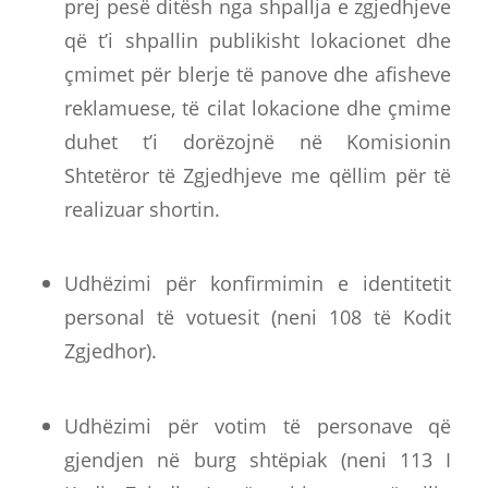
prej pesë ditësh nga shpallja e zgjedhjeve
që t’i shpallin publikisht lokacionet dhe
çmimet për blerje të panove dhe afisheve
reklamuese, të cilat lokacione dhe çmime
duhet t’i dorëzojnë në Komisionin
Shtetëror të Zgjedhjeve me qëllim për të
realizuar shortin.
Udhëzimi për konfirmimin e identitetit
personal të votuesit (neni 108 të Kodit
Zgjedhor).
Udhëzimi për votim të personave që
gjendjen në burg shtëpiak (neni 113 I