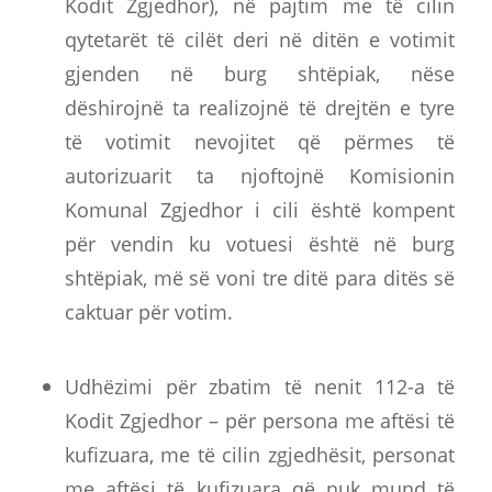
Kodit Zgjedhor), në pajtim me të cilin
qytetarët të cilët deri në ditën e votimit
gjenden në burg shtëpiak, nëse
dëshirojnë ta realizojnë të drejtën e tyre
të votimit nevojitet që përmes të
autorizuarit ta njoftojnë Komisionin
Komunal Zgjedhor i cili është kompent
për vendin ku votuesi është në burg
shtëpiak, më së voni tre ditë para ditës së
caktuar për votim.
Udhëzimi për zbatim të nenit 112-a të
Kodit Zgjedhor – për persona me aftësi të
kufizuara, me të cilin zgjedhësit, personat
me aftësi të kufizuara që nuk mund të