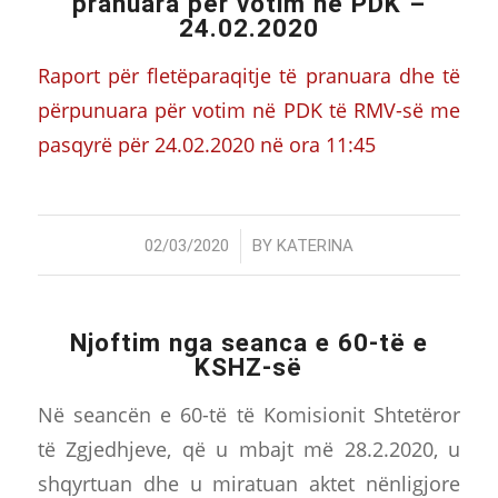
pranuara për votim në PDK –
24.02.2020
Raport për fletëparaqitje të pranuara dhe të
përpunuara për votim në PDK të RMV-së me
pasqyrë për 24.02.2020 në ora 11:45
/
02/03/2020
BY
KATERINA
Njoftim nga seanca e 60-të e
KSHZ-së
Në seancën e 60-të të Komisionit Shtetëror
të Zgjedhjeve, që u mbajt më 28.2.2020, u
shqyrtuan dhe u miratuan aktet nënligjore