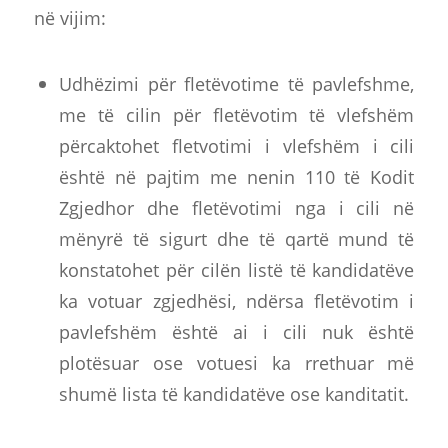
në vijim:
Udhëzimi për fletëvotime të pavlefshme,
me të cilin për fletëvotim të vlefshëm
përcaktohet fletvotimi i vlefshëm i cili
është në pajtim me nenin 110 të Kodit
Zgjedhor dhe fletëvotimi nga i cili në
mënyrë të sigurt dhe të qartë mund të
konstatohet për cilën listë të kandidatëve
ka votuar zgjedhësi, ndërsa fletëvotim i
pavlefshëm është ai i cili nuk është
plotësuar ose votuesi ka rrethuar më
shumë lista të kandidatëve ose kanditatit.