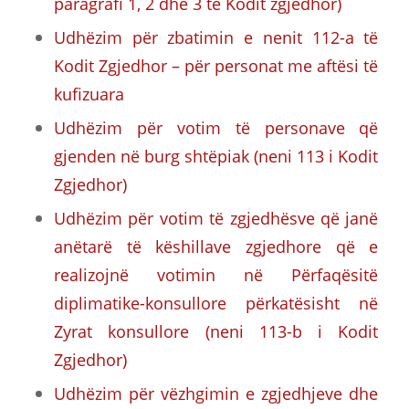
paragrafi 1, 2 dhe 3 të Kodit zgjedhor)
Udhëzim për zbatimin e nenit 112-a të
Kodit Zgjedhor – për personat me aftësi të
kufizuara
Udhëzim për votim të personave që
gjenden në burg shtëpiak (neni 113 i Kodit
Zgjedhor)
Udhëzim për votim të zgjedhësve që janë
anëtarë të këshillave zgjedhore që e
realizojnë votimin në Përfaqësitë
diplimatike-konsullore përkatësisht në
Zyrat konsullore (neni 113-b i Kodit
Zgjedhor)
Udhëzim për vëzhgimin e zgjedhjeve dhe