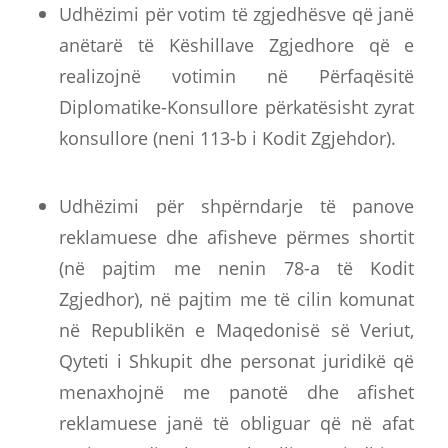
Udhëzimi për votim të zgjedhësve që janë
anëtarë të Këshillave Zgjedhore që e
realizojnë votimin në Përfaqësitë
Diplomatike-Konsullore përkatësisht zyrat
konsullore (neni 113-b i Kodit Zgjehdor).
Udhëzimi për shpërndarje të panove
reklamuese dhe afisheve përmes shortit
(në pajtim me nenin 78-a të Kodit
Zgjedhor), në pajtim me të cilin komunat
në Republikën e Maqedonisë së Veriut,
Qyteti i Shkupit dhe personat juridikë që
menaxhojnë me panotë dhe afishet
reklamuese janë të obliguar që në afat