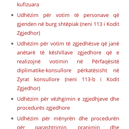
kufizuara
Udhëzim për votim të personave që
gjenden në burg shtëpiak (neni 113 i Kodit
Zgjedhor)
Udhëzim për votim të zgjedhësve që janë
anëtarë të këshillave zgjedhore që e
realizojnë votimin në Përfaqësitë
diplimatike-konsullore përkatësisht në
Zyrat konsullore (neni 113-b i Kodit
Zgjedhor)
Udhëzim për vëzhgimin e zgjedhjeve dhe
procedurës zgjedhore
Udhëzim për mënyrën dhe procedurën
për parashtrimin, pranimin dhe