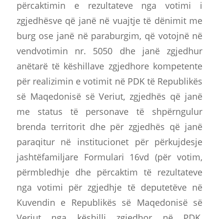
përcaktimin e rezultateve nga votimi i
zgjedhësve që janë në vuajtje të dënimit me
burg ose janë në paraburgim, që votojnë në
vendvotimin nr. 5050 dhe janë zgjedhur
anëtarë të këshillave zgjedhore kompetente
për realizimin e votimit në PDK të Republikës
së Maqedonisë së Veriut, zgjedhës që janë
me status të personave të shpërngulur
brenda territorit dhe për zgjedhës që janë
paraqitur në institucionet për përkujdesje
jashtëfamiljare Formulari 16vd (për votim,
përmbledhje dhe përcaktim të rezultateve
nga votimi për zgjedhje të deputetëve në
Kuvendin e Republikës së Maqedonisë së
Veriut nga këshilli zgjedhor në PDK,