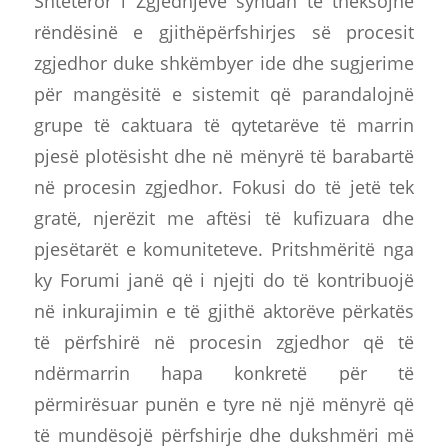
Shtetëror i Zgjedhjeve synuan të theksojnë
rëndësinë e gjithëpërfshirjes së procesit
zgjedhor duke shkëmbyer ide dhe sugjerime
për mangësitë e sistemit që parandalojnë
grupe të caktuara të qytetarëve të marrin
pjesë plotësisht dhe në mënyrë të barabartë
në procesin zgjedhor. Fokusi do të jetë tek
gratë, njerëzit me aftësi të kufizuara dhe
pjesëtarët e komuniteteve. Pritshmëritë nga
ky Forumi janë që i njejti do të kontribuojë
në inkurajimin e të gjithë aktorëve përkatës
të përfshirë në procesin zgjedhor që të
ndërmarrin hapa konkretë për të
përmirësuar punën e tyre në një mënyrë që
të mundësojë përfshirje dhe dukshmëri më