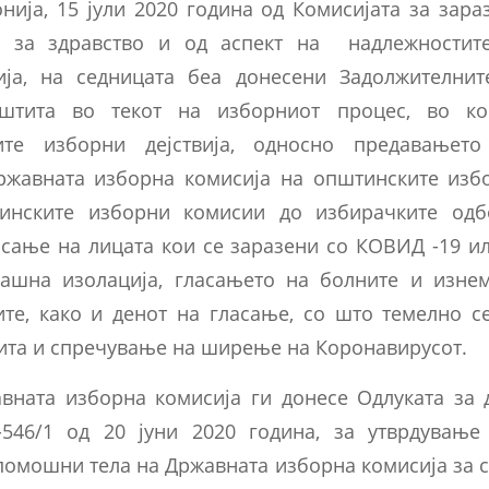
нија, 15 јули 2020 година од Комисијата за зара
о за здравство и од аспект на надлежностит
ија, на седницата беа донесени Задолжителнит
аштита во текот на изборниот процес, во к
те изборни дејствија, односно предавањет
ржавната изборна комисија на општинските изб
инските изборни комисии до избирачките одб
асање на лицата кои се заразени со КОВИД -19 ил
машна изолација, гласањето на болните и изне
те, како и денот на гласање, со што темелно с
тита и спречување на ширење на Коронавирусот.
авната изборна комисија ги донесе Одлуката за
-546/1 од 20 јуни 2020 година, за утврдувањ
омошни тела на Државната изборна комисија за 