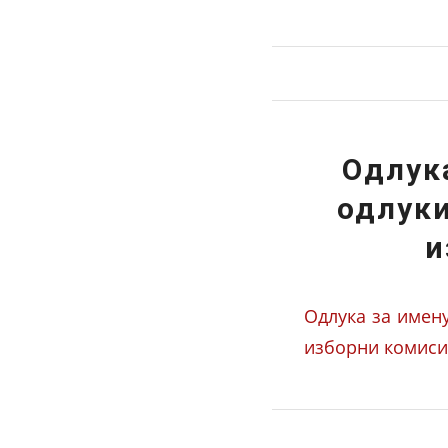
Одлук
одлук
и
Одлука за имен
изборни комисии