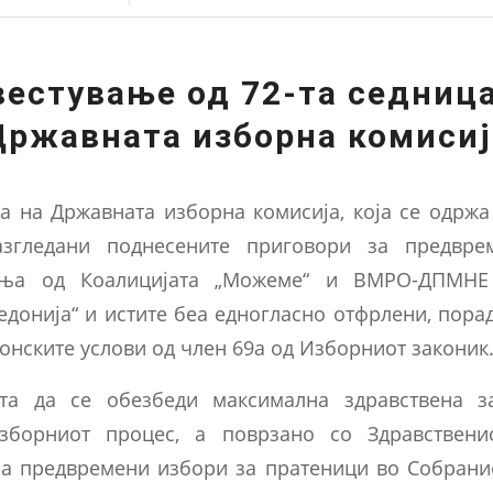
вестување од 72-та седница
Државната изборна комисиј
а на Државната изборна комисија, која се одржа
азгледани поднесените приговори за предвре
ања од Коалицијата „Можеме“ и ВМРО-ДПМНЕ 
донија“ и истите беа едногласно отфрлени, пора
онските услови од член 69а од Изборниот законик
та да се обезбеди максимална здравствена з
зборниот процес, а поврзано со Здравствени
а предвремени избори за пратеници во Собрани