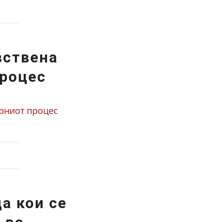
вствена
процес
орниот процес
а кои се