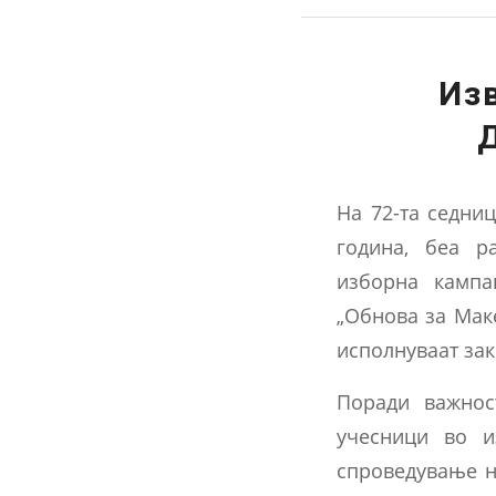
Из
На 72-та седниц
година, беа р
изборна камп
„Обнова за Маке
исполнуваат зак
Поради важнос
учесници во и
спроведување н