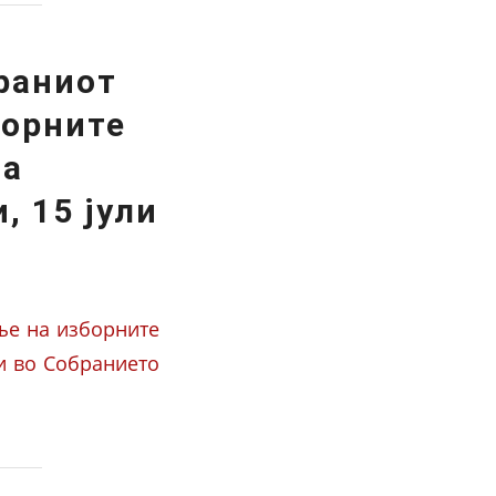
раниот
борните
на
, 15 јули
ње на изборните
и во Собранието