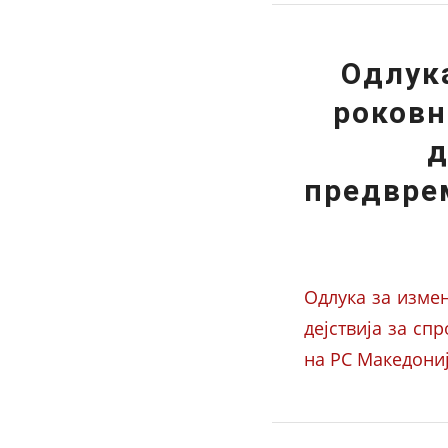
Одлук
роковн
д
предврем
Одлука за изме
дејствија за с
на РС Македониј