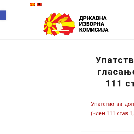
Open toolbar
Упатств
гласањ
111 с
Упатство за до
(член 111 став 1