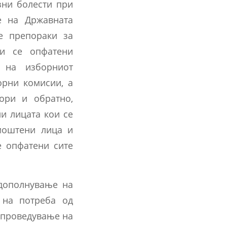
зни болести при
е на Државната
е препораки за
ои се опфатени
о на изборниот
орни комисии, а
ори и обратно,
и лицата кои се
моштени лица и
е опфатени сите
 дополнување на
е на потреба од
спроведување на