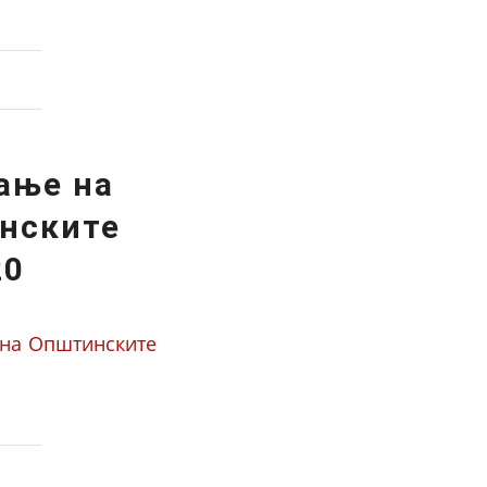
ање на
нските
20
 на Општинските