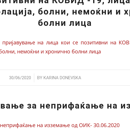
зитивни на КОВИД -19, лица
лација, болни, немоќни и 
болни лица
 пријавување на лица кои се позитивни на КОВ
 болни, немоќни и хронично болни лица
/
30/06/2020
BY
KARINA DONEVSKA
ување за неприфаќање на и
 неприфаќање на изземање од ОИК- 30.06.2020