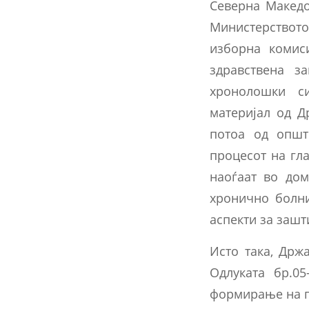
Северна Македо
Министерствот
изборна комис
здравствена з
хронолошки си
материјал од Д
потоа од општ
процесот на гл
наоѓаат во до
хронично болни
аспекти за заш
Исто така, Држ
Одлуката бр.05
формирање на п