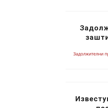
Задолж
зашти
Задолжителни пр
Известу