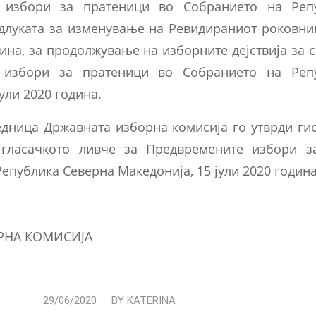
 избори за пратеници во Собранието на Реп
длуката за изменување на Ревидираниот роковник,
дина, за продолжување на изборните дејствија за
 избори за пратеници во Собранието на Реп
ули 2020 година.
едница Државната изборна комисија го утврди ги
 гласачкото ливче за Предвремените избори з
епублика Северна Македонија, 15 јули 2020 година
РНА КОМИСИЈА
/
29/06/2020
BY
KATERINA