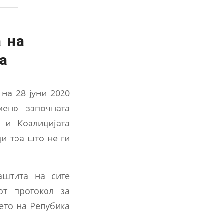
 на
а
 на 28 јуни 2020
мено започната
и Коалицијата
ди тоа што не ги
.
аштита на сите
от протокол за
ето на Репубика