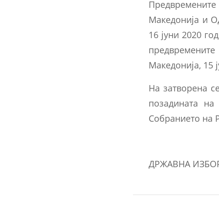
Предвремените
Македонија и О
16 јуни 2020 го
предвремените
Македонија, 15 ј
На затворена с
позадината на
Собранието на Р
ДРЖАВНА ИЗБО