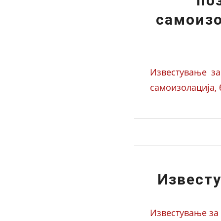
по
самоизо
Известување за
самоизолација,
Извест
Известување за