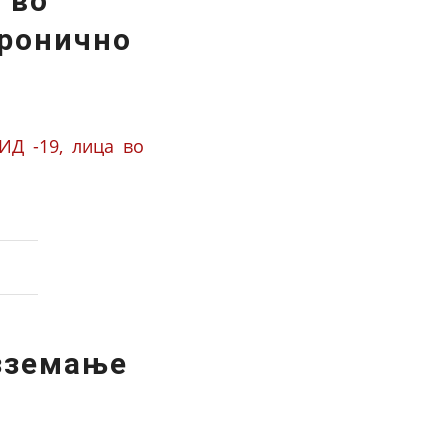
 во
хронично
ИД -19, лица во
зземање