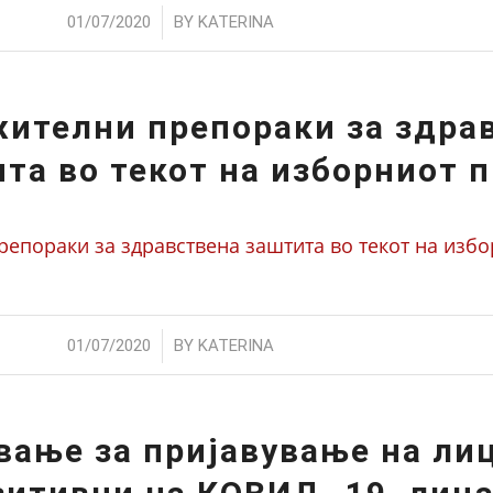
/
01/07/2020
BY
KATERINA
ителни препораки за здра
та во текот на изборниот 
епораки за здравствена заштита во текот на изб
/
01/07/2020
BY
KATERINA
вање за пријавување на лиц