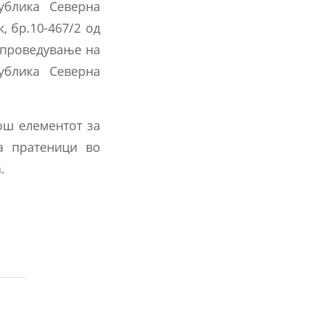
ублика Северна
 бр.10-467/2 од
 спроведување на
ублика Северна
ош елементот за
а пратеници во
.