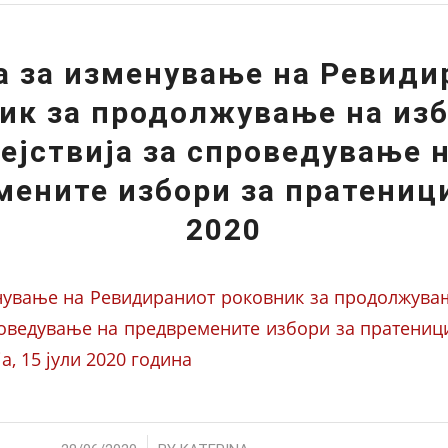
а за изменување на Ревиди
ик за продолжување на из
ејствија за спроведување 
ените избори за пратеници
2020
нување на Ревидираниот роковник за продолжува
проведување на предвремените избори за пратениц
а, 15 јули 2020 година