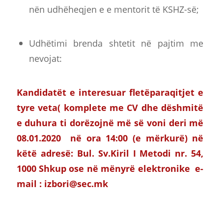
nën udhëheqjen e e mentorit të KSHZ-së;
Udhëtimi brenda shtetit në pajtim me
nevojat:
Kandidatët e interesuar fletëparaqitjet e
tyre veta( komplete me CV dhe dëshmitë
e duhura ti dorëzojnë më së voni deri më
08.01.2020
në ora
14:00 (
e mërkurë
)
në
këtë adresë
:
Bul
. Sv.Kiril I
Metodi nr
. 54,
1000 Shkup ose në mënyrë elektronike е-
mail :
izbori@sec.mk