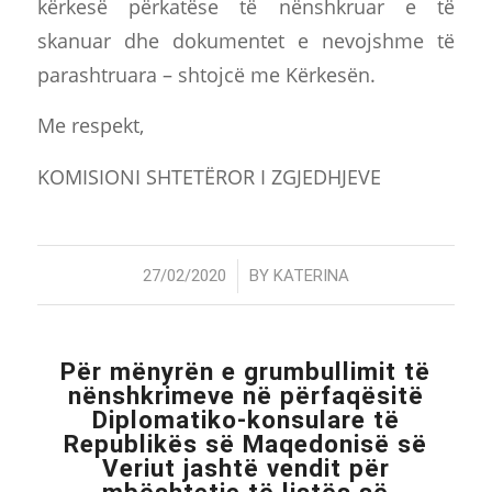
kërkesë përkatëse të nënshkruar e të
skanuar dhe dokumentet e nevojshme të
parashtruara – shtojcë me Kërkesën.
Me respekt,
KOMISIONI SHTETËROR I ZGJEDHJEVE
/
27/02/2020
BY
KATERINA
Për mënyrën e grumbullimit të
nënshkrimeve në përfaqësitë
Diplomatiko-konsulare të
Republikës së Maqedonisë së
Veriut jashtë vendit për