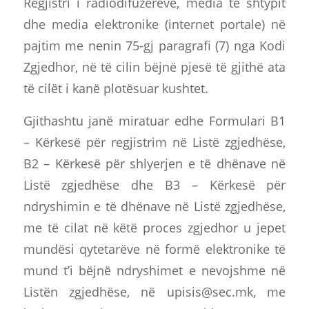
Regjistri i radiodifuzerëve, media të shtypit
dhe media elektronike (internet portale) në
pajtim me nenin 75-gj paragrafi (7) nga Kodi
Zgjedhor, në të cilin bëjnë pjesë të gjithë ata
të cilët i kanë plotësuar kushtet.
Gjithashtu janë miratuar edhe Formulari B1
– Kërkesë për regjistrim në Listë zgjedhëse,
B2 – Kërkesë për shlyerjen e të dhënave në
Listë zgjedhëse dhe B3 – Kërkesë për
ndryshimin e të dhënave në Listë zgjedhëse,
me të cilat në këtë proces zgjedhor u jepet
mundësi qytetarëve në formë elektronike të
mund t’i bëjnë ndryshimet e nevojshme në
Listën zgjedhëse, në
upisis@sec.mk
, me