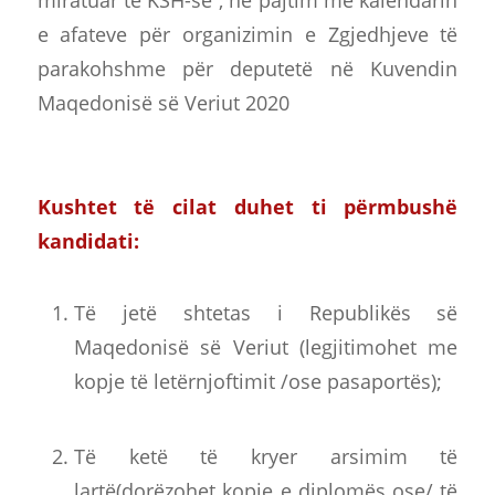
e afateve për organizimin e Zgjedhjeve të
parakohshme për deputetë në Kuvendin
Maqedonisë së Veriut 2020
Kushtet të cilat duhet ti përmbushë
kandidati
:
Të jetë shtetas i Republikës së
Maqedonisë së Veriut (legjitimohet me
kopje të letërnjoftimit /ose pasaportës);
Të ketë të kryer arsimim të
lartë(dorëzohet kopje e diplomës ose/ të