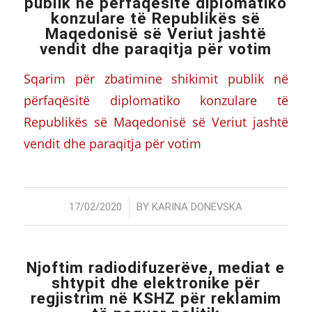
publik në përfaqësitë diplomatiko
konzulare të Republikës së
Maqedonisë së Veriut jashtë
vendit dhe paraqitja për votim
Sqarim për zbatimine shikimit publik në
përfaqësitë diplomatiko konzulare të
Republikës së Maqedonisë së Veriut jashtë
vendit dhe paraqitja për votim
/
17/02/2020
BY
KARINA DONEVSKA
Njoftim radiodifuzerëve, mediat e
shtypit dhe elektronike për
regjistrim në KSHZ për reklamim