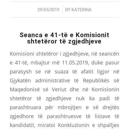
/
29/05/2019
BY
KATERINA
Seanca e 41-të e Komisionit
shtetëror të zgjedhjeve
Komisioni shtetëror i zgjedhjeve, në seancën
e 41-të, mbajtur më 11.05.2019, duke pasur
parasysh se në suaza të afatit ligjor në
Gjykatën administrative të Republikës së
Maqedonisë së Veriut dhe në Komisionin
shtetëror të zgjedhjeve nuk ka padi të
parashtruara për mbrojtjen e së drejtës
zgjedhore të parashtruesve të listave të
kandidatit, miratoi Konkluzionin e shpalljes