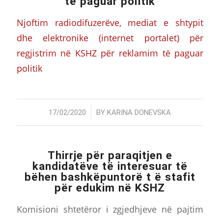
të paguar politik
Njoftim radiodifuzerëve, mediat e shtypit
dhe elektronike (internet portalet) për
regjistrim në KSHZ për reklamim të paguar
politik
/
17/02/2020
BY
KARINA DONEVSKA
Thirrje për paraqitjen e
kandidatëve të interesuar të
bëhen bashkëpuntorë t ë stafit
për edukim në KSHZ
Komisioni shtetëror i zgjedhjeve në pajtim