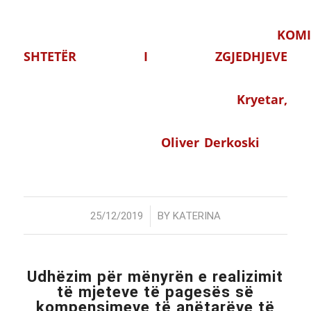
KOMI
SHTETËR I ZGJEDHJEVE
Kryetar
,
Oliver Derkoski
/
25/12/2019
BY
KATERINA
Udhëzim për mënyrën e realizimit
të mjeteve të pagesës së
kompensimeve të anëtarëve të