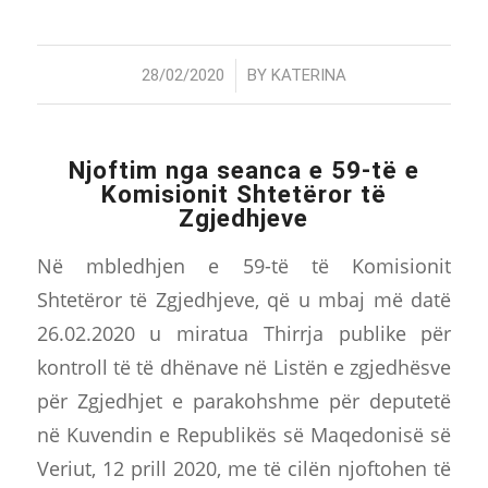
/
28/02/2020
BY
KATERINA
Njoftim nga seanca e 59-të e
Komisionit Shtetëror të
Zgjedhjeve
Në mbledhjen e 59-të të Komisionit
Shtetëror të Zgjedhjeve, që u mbaj më datë
26.02.2020 u miratua Thirrja publike për
kontroll të të dhënave në Listën e zgjedhësve
për Zgjedhjet e parakohshme për deputetë
në Kuvendin e Republikës së Maqedonisë së
Veriut, 12 prill 2020, me të cilën njoftohen të