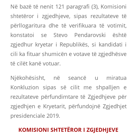
Në bazë të nenit 121 paragrafi (3), Komisioni
shtetëror i zgjedhjeve, sipas rezultateve të
përllogaritura dhe të verifikuara të votimit,
konstatoi se Stevo Pendarovski është
zgjedhur kryetar i Republikës, si kandidati i
cili ka fituar shumicën e votave të zgjedhësve
të cilët kanë votuar.
Njëkohësisht, në seancë u miratua
Konkluzion sipas së cilit me shpalljen e
rezultateve përfundimtare të Zgjedhjeve për
zgjedhjen e Kryetarit, përfundojnë Zgjedhjet
presidenciale 2019.
KOMISIONI SHTETËROR I ZGJEDHJEVE