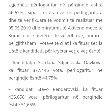
zgjedhës, përllogaritur në përqindje është
46.65%. Sipas rezultateve të përllogaritura
dhe të verifikuara të votimit të realizuar më
05.05.2019 dhe miratimit të Aktvendimeve të
Komisionit shtetëror të zgjedhjeve, numri i
përgjithshëm i votave të cilat i ka fituar secila
Listë e kandidatit për kryetar veç e veç është:
– kandidatja Gordana Siljanovska Davkova,
ka fituar 377.446 vota, përllogaritur në
përqindje është 44,75%
– kandidati Stevo Pendarovski, ka fituar
435.656 vota, përllogaritur në përqindje
është 51,65%.