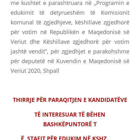
me kushtet e parashtruara në „Programin e
edukimit të detyrueshëm të Komisionit
komunal të zgjedhjeve, këshillave zgjedhorë
për votim në Republikën e Maqedonisë së
Veriut dhe Këshillave zgjedhorë për votim
jashtë vendit”, për zgjedhjet e parakohshme
për deputetë në Kuvendin e Maqedonisë së
Veriut 2020, Shpall
THIRRJE PËR PARAQITJEN E KANDIDATËVE
TË INTERESUAR TË BËHEN
BASHKËPUNTORË T
Ë STAFIT PËR EDUKIM NË KSHZ