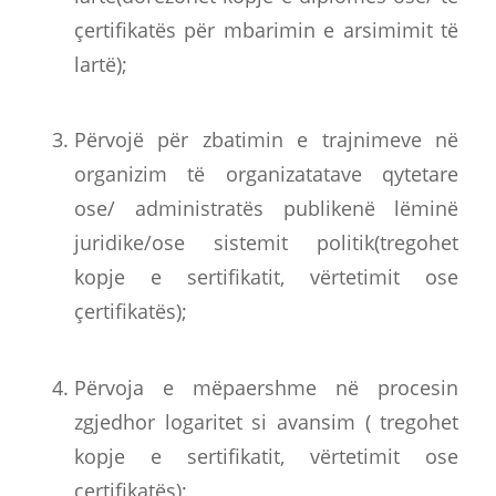
çertifikatës për mbarimin e arsimimit të
lartë);
Përvojë për zbatimin e trajnimeve në
organizim të organizatatave qytetare
ose/ administratës publikenë lëminë
juridike/ose sistemit politik(tregohet
kopje e sertifikatit, vërtetimit ose
çertifikatës);
Përvoja e mëpaershme në procesin
zgjedhor logaritet si avansim ( tregohet
kopje e sertifikatit, vërtetimit ose
çertifikatës);