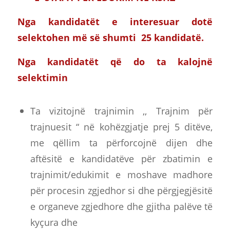
Nga kandidatët e interesuar dotë
selektohen më së shumti 25 kandidatë
.
Nga kandidatët që do ta kalojnë
selektimin
Ta vizitojnë trajnimin ,, Trajnim për
trajnuesit “ në kohëzgjatje prej 5 ditëve,
me qëllim ta përforcojnë dijen dhe
aftësitë e kandidatëve për zbatimin e
trajnimit/edukimit e moshave madhore
për procesin zgjedhor si dhe përgjegjësitë
e organeve zgjedhore dhe gjitha palëve të
kyçura dhe