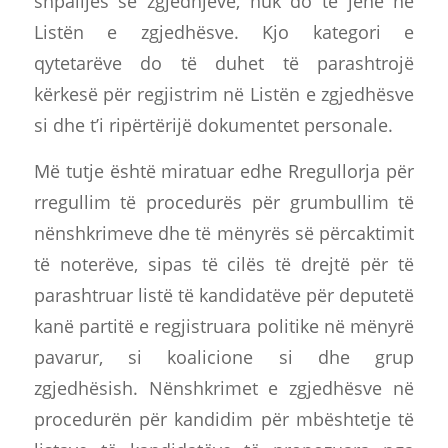
shpalljes së zgjedhjeve, nuk do të jenë në
Listën e zgjedhësve. Kjo kategori e
qytetarëve do të duhet të parashtrojë
kërkesë për regjistrim në Listën e zgjedhësve
si dhe t’i ripërtërijë dokumentet personale.
Më tutje është miratuar edhe Rregullorja për
rregullim të procedurës për grumbullim të
nënshkrimeve dhe të mënyrës së përcaktimit
të noterëve, sipas të cilës të drejtë për të
parashtruar listë të kandidatëve për deputetë
kanë partitë e regjistruara politike në mënyrë
pavarur, si koalicione si dhe grup
zgjedhësish. Nënshkrimet e zgjedhësve në
procedurën për kandidim për mbështetje të