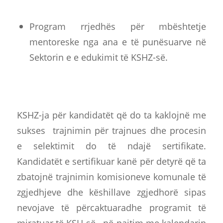
Program rrjedhës për mbështetje
mentoreske nga ana e të punësuarve në
Sektorin e e edukimit të KSHZ-së.
KSHZ-ja për kandidatët që do ta kaklojnë me
sukses trajnimin për trajnues dhe procesin
e selektimit do të ndajë sertifikate.
Kandidatët e sertifikuar kanë për detyrë që ta
zbatojnë trajnimin komisioneve komunale të
zgjedhjeve dhe këshillave zgjedhorë sipas
nevojave të përcaktuaradhe programit të
miratuar të KSH-së , në pajtim me kalendarin