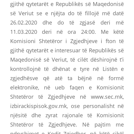
gjithë qytetarët e Republikës së Maqedonisë
së Veriut se e njëjta do të fillojë më datë
26.02.2020 dhe do të zgjasë deri më
11.03.2020 deri në ora 24:00. Me këtë
Komisioni Shtetëror i Zgjedhjeve i fton të
gjithë qytetarët e interesuar të Republikës së
Maqedonisë së Veriut, të cilët dëshirojnë t’i
kontrollojnë të dhënat e tyre në Listën e
zgjedhësve që atë ta bëjnë në formë
elektronike, në ueb faqen e Komisionit
Shtetëror të Zgjedhjeve në www.sec.mk,
izbirackispisok.gov.mk, ose personalisht në
njësitë dhe zyrat rajonale të Komisionit
Shtetëror të Zgjedhjeve. Në pajtim me
ndryshimet e Kodit Zgjedhor, në këtë cikël