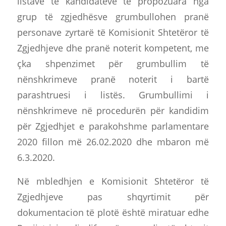
listave të kandidatëve të propozuara nga
grup të zgjedhësve grumbullohen pranë
personave zyrtarë të Komisionit Shtetëror të
Zgjedhjeve dhe pranë noterit kompetent, me
çka shpenzimet për grumbullim të
nënshkrimeve pranë noterit i bartë
parashtruesi i listës. Grumbullimi i
nënshkrimeve në procedurën për kandidim
për Zgjedhjet e parakohshme parlamentare
2020 fillon më 26.02.2020 dhe mbaron më
6.3.2020.
Në mbledhjen e Komisionit Shtetëror të
Zgjedhjeve pas shqyrtimit për
dokumentacion të plotë është miratuar edhe