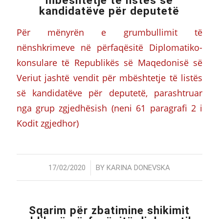
mbështetje të listës së
kandidatëve për deputetë
Për mënyrën e grumbullimit të
nënshkrimeve në përfaqësitë Diplomatiko-
konsulare të Republikës së Maqedonisë së
Veriut jashtë vendit për mbështetje të listës
së kandidatëve për deputetë, parashtruar
nga grup zgjedhësish (neni 61 paragrafi 2 i
Kodit zgjedhor)
/
17/02/2020
BY
KARINA DONEVSKA
Sqarim për zbatimine shikimit