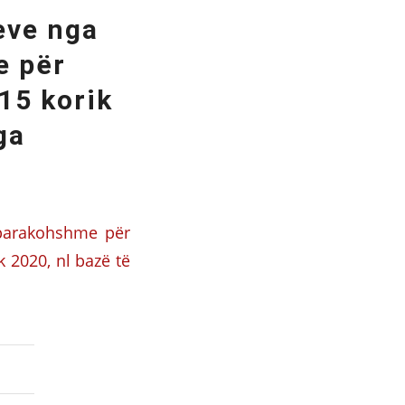
eve nga
e për
15 korik
ga
 parakohshme për
 2020, nl bazë të