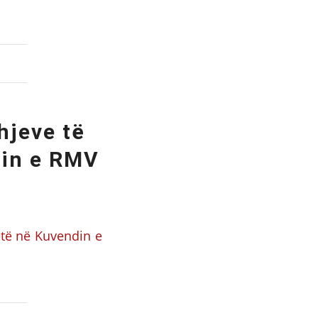
hjeve të
din e RMV
të në Kuvendin e