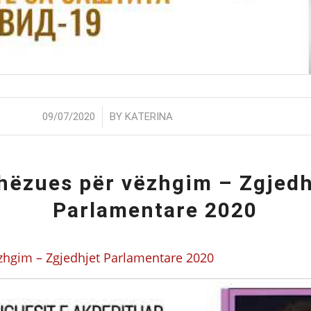
/
09/07/2020
BY
KATERINA
hëzues për vëzhgim – Zgjedh
Parlamentare 2020
zhgim – Zgjedhjet Parlamentare 2020