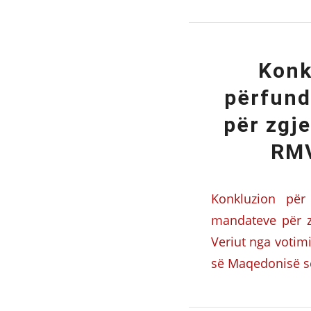
Konk
përfund
për zgj
RMV
Konkluzion për
mandateve për z
Veriut nga votim
së Maqedonisë së