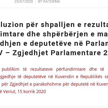
/
25/07/2020
BY
KATERINA
luzion për shpalljen e rezult
imtare dhe shpërbërjen e m
edhjen e deputetëve në Parla
 – Zgjedhjet Parlamentare 
 publikim të rezultateve përfundimtare dhe të 
gjedhje të deputetëve në Kuvendin e Republikës 
i për Zgjedhjet e parakohshme për deputetë në Kuve
 Veriut, 15 korrik 2020