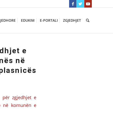
GJEDHORE
EDUKIM
E-PORTALI
ZGJEDHJET
dhjet e
nës në
plasnicës
 për zgjedhjet e
he në komunën e