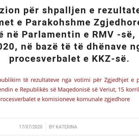
zion për shpalljen e rezultat
met e Parakohshme Zgjedhor
ë në Parlamentin e RMV -së, 
020, në bazë të të dhënave n
procesverbalet e KKZ-së.
publikim të rezultateve nga votimi për Zgjedhjet e
ndin e Republikës së Maqedonisë së Veriut, 15 korrik
procesverbalet e komisioneve komunale zgjedhore
/
17/07/2020
BY
KATERINA