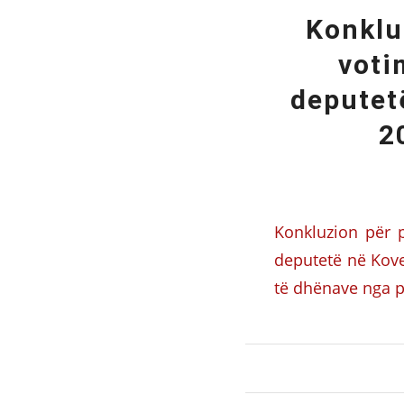
Konklu
voti
deputet
2
Konkluzion për 
deputetë në Kove
të dhënave nga 