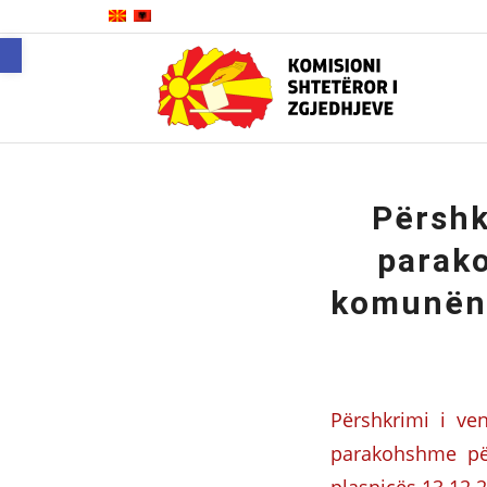
Open toolbar
Përshk
parak
komunën 
Përshkrimi i ve
parakohshme pë
plasnicës 13.12.