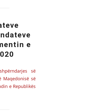
ateve
andateve
mentin e
2020
shpërndarjes së
së Maqedonisë së
ndin e Republikës