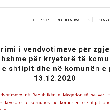
PËR KSHZ
RREGULLATIVA
RISI
LISTA Z
rimi i vendvotimeve për zgje
ohshme për kryetarë të komu
e shtipit dhe në komunën e 
13.12.2020
ndvotimeve në Republikën e Maqedonisë së veriut
r kryetarë të komunës në komunën e shtipit d
2020