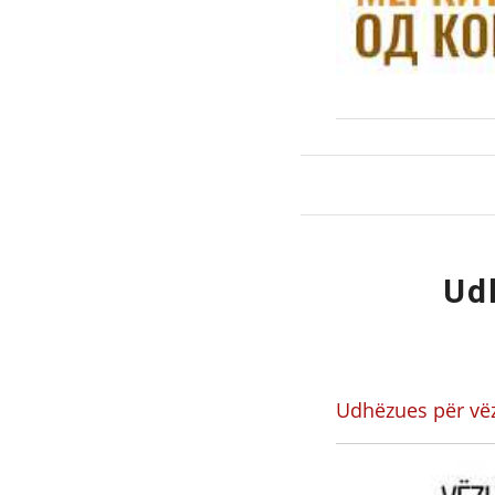
Ud
Udhëzues për vë